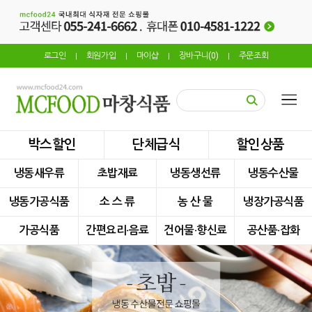
로그인
회원가입
마이샵
장바구니(
0
)
주문조회
|
|
|
|
박스할인
단체급식
할인상품
냉동새우류
초밥재료
냉동생선류
냉동수산물
냉동가공식품
소 스 류
농 산 물
냉장가공식품
가공식품
간편요리·음료
건어물·향신료
공산품·잡화