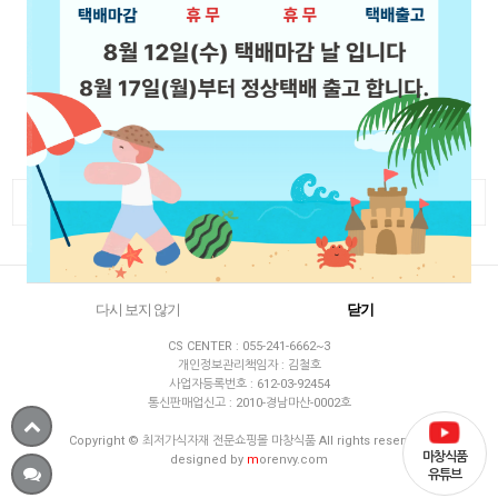
CS CENTER
BANK ACCOUNT
055-241-6662
우리 1002-634-121721
농협 301-0040-8186-21
010-4581-1222
국민 651401-04-279403
신한 110-300-315146
mcfood24@naver.com
MON-FRI 09:00 - 6:00
예금주 : 김철호
LUNCH 12:00 - 1:00
SAT.SUN.HOLIDAY OFF
COMPANY : 마창식품 / OWNER : 김철호
다시 보지 않기
닫기
ADDRESS : 경남 창원시 마산합포구 해안대로 382
CS CENTER : 055-241-6662~3
개인정보관리책임자 : 김철호
사업자등록번호 : 612-03-92454
통신판매업신고 : 2010-경남마산-0002호
Copyright © 최저가식자재 전문쇼핑몰 마창식품 All rights reserved.
마창식품
designed by
m
orenvy.com
유튜브