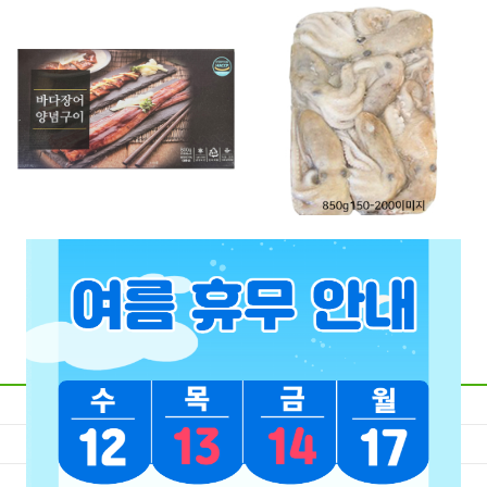
바다장어양념구이(해복)800g
냉동낙지 850g
3미 / 4미 / 6미 / 8미
16,500원
9,200원
0원 적립
0원 적립
회사정보
개인정보 처리방침
이용안내
이용약관
고객센터
PC 바로가기