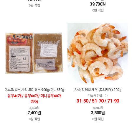
39,700원
0원 적립
0원 적립
미스즈 일본 사각 조미유부 900g/미니650g
자숙 칵테일 새우 (꼬리새우) 200g
유부40개 / 유부60개/ 미니유부60개
자숙새우입니다.
31-50 / 51-70 / 71-90
650g
7,600원
4,200원
7,400원
3,800원
0원 적립
0원 적립