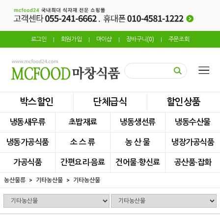
로그인
회원가입
마이샵
장바구니(
0
)
주문조회
|
|
|
|
박스할인
단체급식
할인상품
냉동새우류
초밥재료
냉동생선류
냉동수산물
냉동가공식품
소 스 류
농 산 물
냉장가공식품
가공식품
간편요리·음료
건어물·향신료
공산품·잡화
농산물류
기타농산물
기타농산물