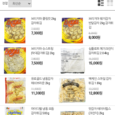
정렬
브리지아 클링컷 2kg
브리지아 웨지감자
감자튀김
반달감자 2kg 감자튀
김
7,500원
7,300원
8,200원
8,000원
브리지아 슈스트링
심플로트 메가크런치
(막대감자튀김) 2kg
감자튀김 2.04kg
7,800원
16,000원
7,500원
15,000원
유로골드 냉동감자
멕케인 스마일 감자
해쉬브라운 2kg
튀김 1.8kg
11,900원
13,200원
11,300원
12,800원
마이디벨 냉동 모듬
맛감자 테이터펍스
감자튀김 500g
(크런치) 2kg