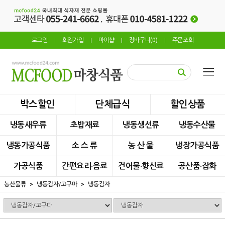
로그인
회원가입
마이샵
장바구니(
0
)
주문조회
|
|
|
|
박스할인
단체급식
할인상품
냉동새우류
초밥재료
냉동생선류
냉동수산물
냉동가공식품
소 스 류
농 산 물
냉장가공식품
가공식품
간편요리·음료
건어물·향신료
공산품·잡화
농산물류
냉동감자/고구마
냉동감자