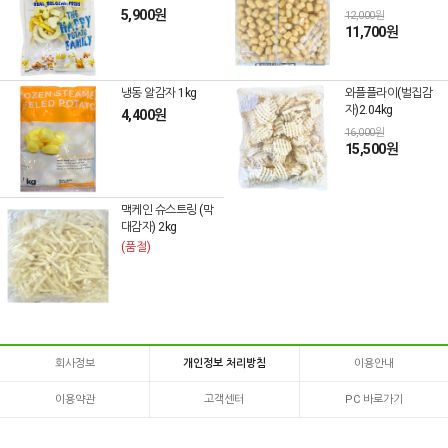
5,900원
12,000원
11,700원
냉동 알감자 1kg
와플플라이(벌집감
자)2.04kg
4,400원
16,000원
15,500원
맥케인 슈스트링 (막
대감자) 2kg
(품절)
회사정보
개인정보 처리방침
이용안내
이용약관
고객센터
PC 바로가기