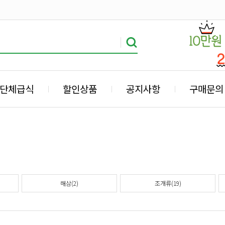
단체급식
할인상품
공지사항
구매문의
해삼(2)
조개류(19)