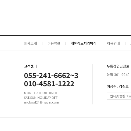
회사소개
이용약관
개인정보처리방침
이용안내
고객센터
무통장입금정보
055-241-6662~3
농협 301-0040-
010-4581-1222
예금주 : 김철호
MON - FRI 09:30 - 06:00
인터넷 뱅킹 바
SAT.SUN.HOLIDAY OFF
mcfood24@naver.com