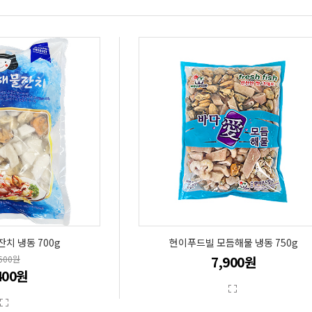
치 냉동 700g
현이푸드빌 모듬해물 냉동 750g
7,900원
,600원
400원