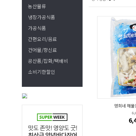
농산물류
냉장가공식품
가공식품
간편요리/음료
건어물/향신료
공산품/잡화/택배비
소비기한할인
영희네 해물잔
6
6,