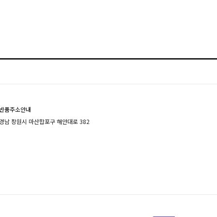
반품주소안내
경남 창원시 마산합포구 해안대로 382