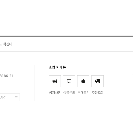
고객센터
쇼핑 퀵메뉴
8186-21
공지사항
상품문의
구매후기
주문조회
로가기