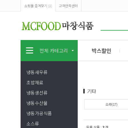
쇼핑몰 즐겨찾기
고객만족센터
박스할인
전체 카테고리
냉동새우류
초밥재료
기타
냉동생선류
냉동수산물
소라(17)
냉동가공식품
소스류
등록 상품 :
2
개