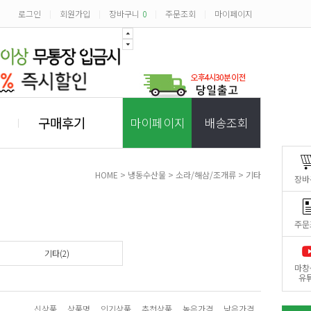
로그인
회원가입
장바구니
0
주문조회
마이페이지
|
|
|
|
구매후기
마이페이지
배송조회
HOME
>
냉동수산물
>
소라/해삼/조개류
>
기타
장바
주문
기타(2)
마창
유
신상품
상품명
인기상품
추천상품
높은가격
낮은가격