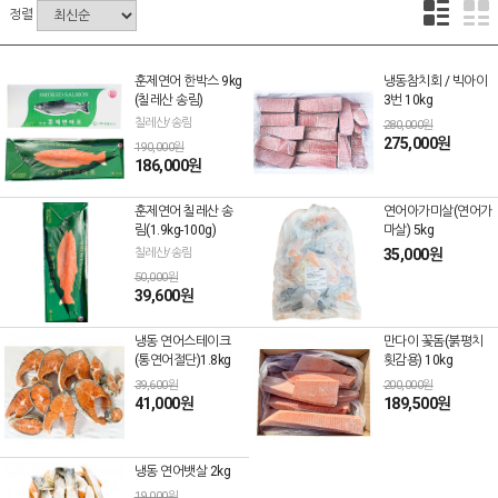
정렬
훈제연어 한박스 9kg
냉동참치회 / 빅아이
(칠레산 송림)
3번 10kg
칠레산/송림
280,000원
275,000원
190,000원
186,000원
훈제연어 칠레산 송
연어아가미살(연어가
림(1.9kg-100g)
마살) 5kg
칠레산/송림
35,000원
50,000원
39,600원
냉동 연어스테이크
만다이 꽃돔(붉평치
(통연어절단)1.8kg
횟감용) 10kg
39,600원
200,000원
41,000원
189,500원
냉동 연어뱃살 2kg
19,000원