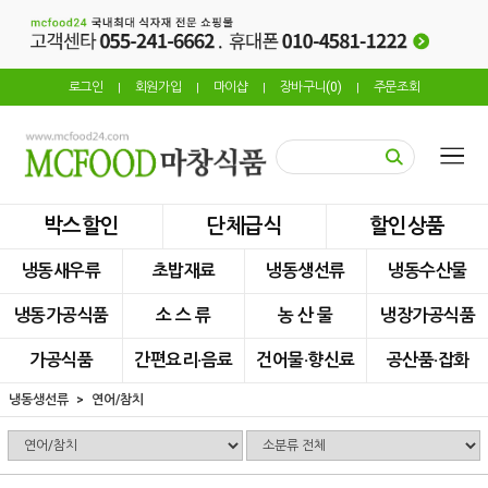
로그인
회원가입
마이샵
장바구니(
0
)
주문조회
|
|
|
|
박스할인
단체급식
할인상품
냉동새우류
초밥재료
냉동생선류
냉동수산물
냉동가공식품
소 스 류
농 산 물
냉장가공식품
가공식품
간편요리·음료
건어물·향신료
공산품·잡화
냉동생선류
연어/참치