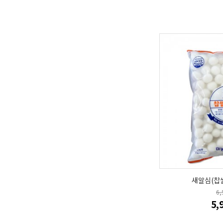
새알심(찹쌀
6
5,