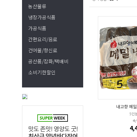
농산물류
냉장가공식품
가공식품
간편요리/음료
건어물/향신료
공산품/잡화/택배비
소비기한할인
내고향 메밀
5인
4
4,