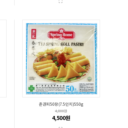
춘권피50장(7.5인치)550g
4,800원
4,500원