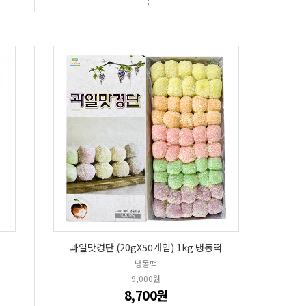
과일맛경단 (20gX50개입) 1kg 냉동떡
냉동떡
9,000원
8,700원