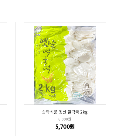
송학식품 옛날 쌀떡국 2kg
6,000원
5,700원