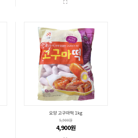
오양 고구마떡 1kg
5,900원
4,900원