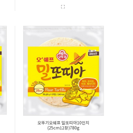
오뚜기오쉐프 밀또띠아10인치
(25cm12장)780g