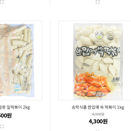
랑 밀떡볶이 2kg
송학식품 한입에 쏙 떡볶이 1kg
500원
4,900원
4,300원