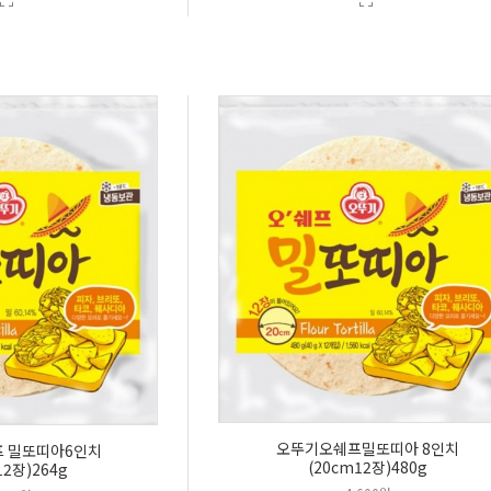
오뚜기오쉐프밀또띠아 8인치
프 밀또띠아6인치
(20cm12장)480g
12장)264g