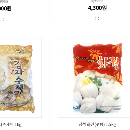
4,600원
,800원
4,300원
000원
자수제비 1kg
딤섬 화권(꽃빵) 1.5kg