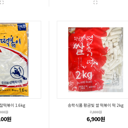
찰떡볶이 1.6kg
송학식품 황금빛 쌀 떡볶이 떡 2kg
,900원
7,800원
100원
6,900원