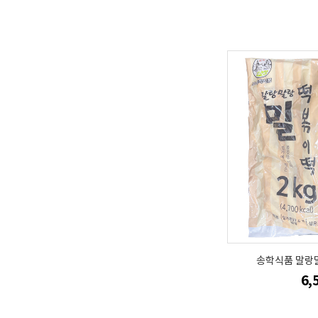
송학식품 말랑말
6,