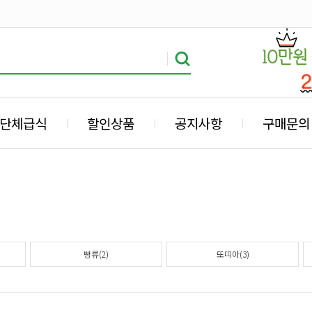
단체급식
할인상품
공지사항
구매문의
빵류(2)
또띠아(3)