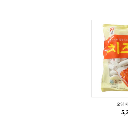
오양 치
5,