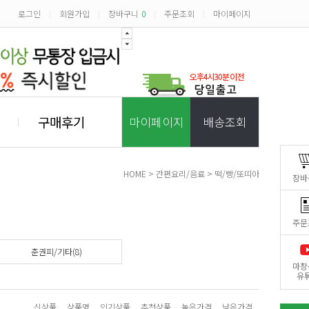
로그인
회원가입
장바구니
0
주문조회
마이페이지
|
|
|
|
구매후기
마이페이지
배송조회
HOME
>
간편요리/음료
>
떡/빵/또띠아
장바
주문
춘권피/기타(8)
마창
유
신상품
상품명
인기상품
추천상품
높은가격
낮은가격