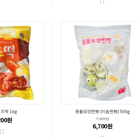
즈떡 1kg
동물모양찐빵 (이솝찐빵) 500g
200원
7,000원
6,700원