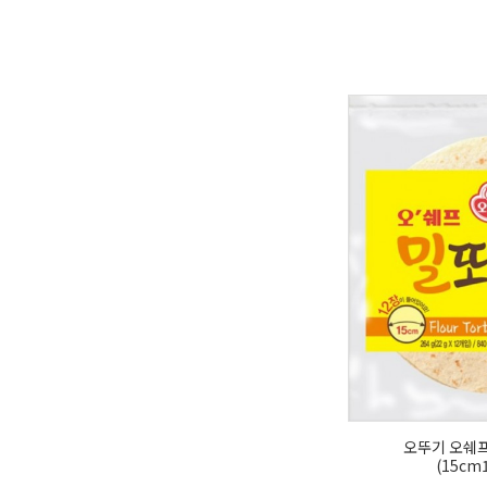
오뚜기 오쉐
(15cm