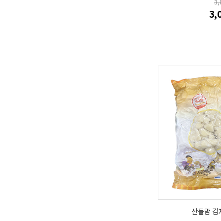
3
3,
산들맘 감