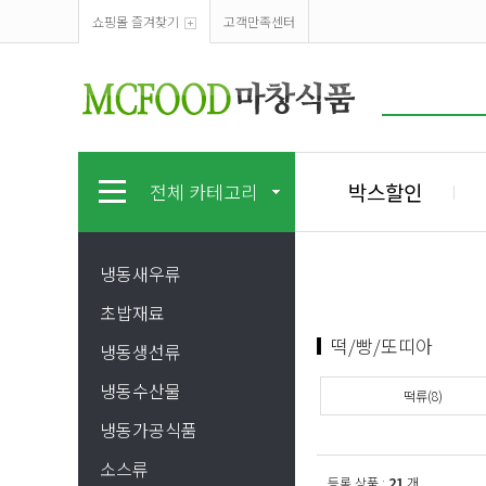
쇼핑몰 즐겨찾기
고객만족센터
박스할인
전체 카테고리
냉동새우류
초밥재료
떡/빵/또띠아
냉동생선류
냉동수산물
떡류(8)
냉동가공식품
소스류
등록 상품 :
21
개