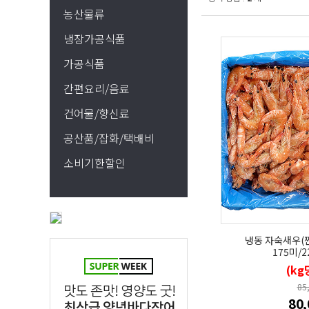
농산물류
냉장가공식품
가공식품
간편요리/음료
건어물/향신료
공산품/잡화/택배비
소비기한할인
냉동 자숙새우(찐
175미/2
(kg
85
80