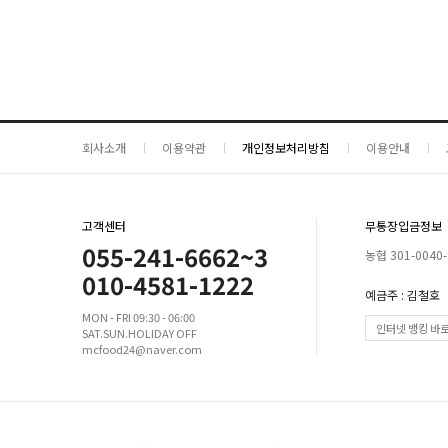
회사소개
이용약관
개인정보처리방침
이용안내
고객센터
무통장입금정보
055-241-6662~3
농협 301-0040-
010-4581-1222
예금주 : 김철호
MON - FRI 09:30 - 06:00
인터넷 뱅킹 바
SAT.SUN.HOLIDAY OFF
mcfood24@naver.com