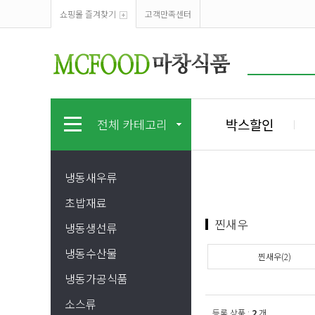
쇼핑몰 즐겨찾기
고객만족센터
박스할인
전체 카테고리
냉동새우류
초밥재료
찐새우
냉동생선류
냉동수산물
찐새우(2)
냉동가공식품
소스류
등록 상품 :
2
개