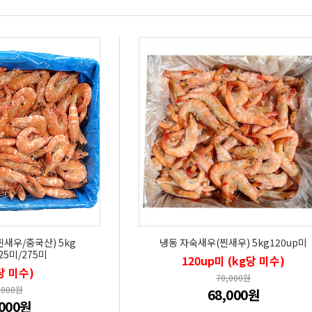
새우/중국산) 5kg
냉동 자숙새우(찐새우) 5kg120up미
25미/275미
120up미 (kg당 미수)
당 미수)
70,000원
,000원
68,000원
,000원