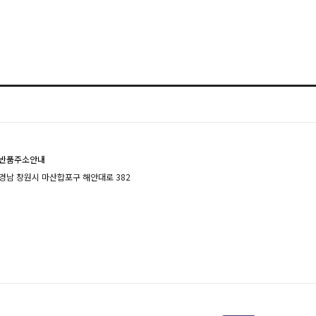
반품주소안내
경남 창원시 마산합포구 해안대로 382