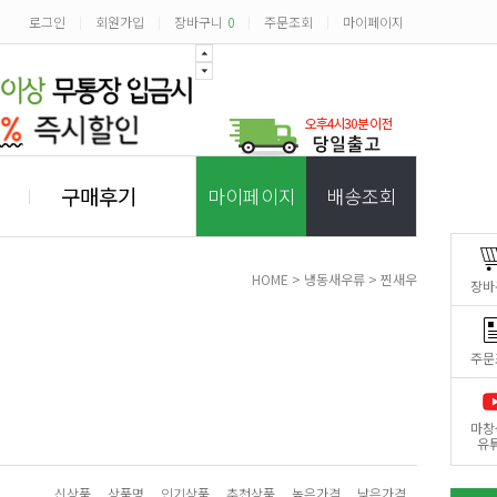
로그인
회원가입
장바구니
0
주문조회
마이페이지
|
|
|
|
구매후기
마이페이지
배송조회
HOME
>
냉동새우류
>
찐새우
장바
주문
마창
유
신상품
상품명
인기상품
추천상품
높은가격
낮은가격