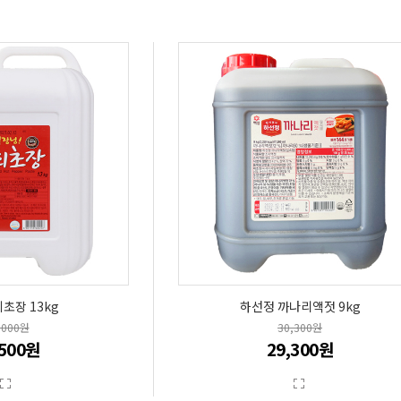
초장 13kg
하선정 까나리액젓 9kg
,000원
30,300원
,500원
29,300원