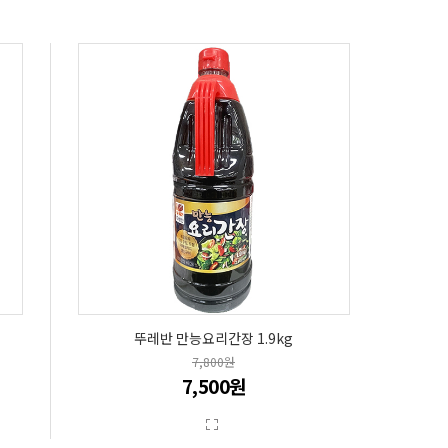
뚜레반 만능요리간장 1.9kg
7,800원
7,500원