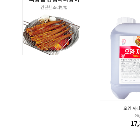
오양 까나
20
17