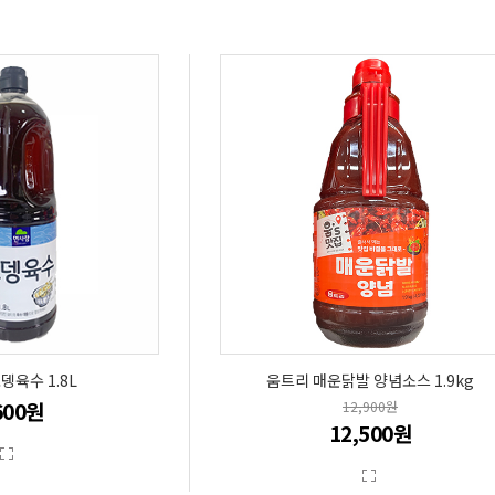
뎅육수 1.8L
움트리 매운닭발 양념소스 1.9kg
600원
12,900원
12,500원