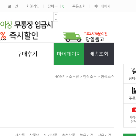
로그인
회원가입
장바구니
0
주문조회
마이페이지
|
|
|
|
구매후기
마이페이지
배송조회
HOME
>
소스류
>
한식소스
>
한식소스
장바
주문
마창
유
신상품
상품명
인기상품
추천상품
높은가격
낮은가격