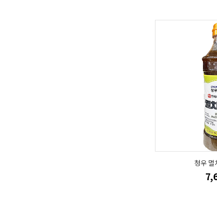
청우 멸
7,