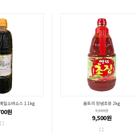
메밀소바소스 1.1kg
움트리 양념초장 2kg
700원
9,600원
9,500원