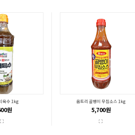
치육수 1kg
움트리 골뱅이 무침소스 1kg
600원
5,700원