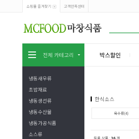
쇼핑몰 즐겨찾기
고객만족센터
박스할인
전체 카테고리
냉동새우류
초밥재료
한식소스
냉동생선류
냉동수산물
육수류(4)
냉동가공식품
소스류
등록 상품 :
36
개