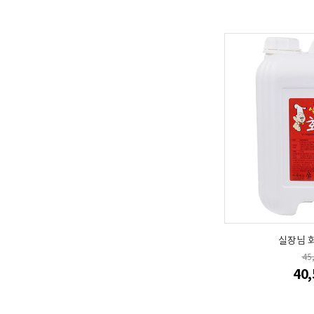
실장님 회
45
40