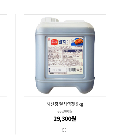
하선정 멸치액젓 9kg
30,300원
29,300원