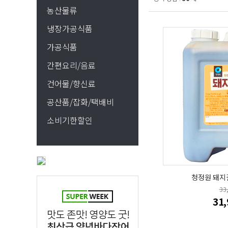
농산물류
냉장가공식품
가공식품
간편요리/음료
건어물/향신료
공산품/잡화/택배비
소비기한할인
청정원 돼지갈
33
31