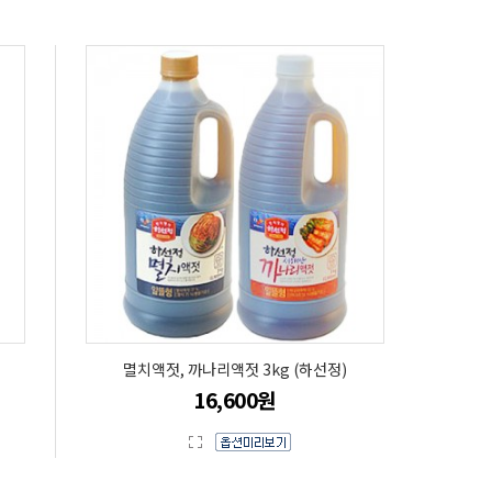
멸치액젓, 까나리액젓 3kg (하선정)
16,600원