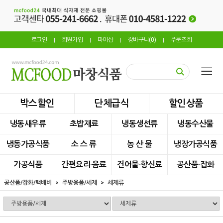
로그인
회원가입
마이샵
장바구니(
0
)
주문조회
|
|
|
|
박스할인
단체급식
할인상품
냉동새우류
초밥재료
냉동생선류
냉동수산물
냉동가공식품
소 스 류
농 산 물
냉장가공식품
가공식품
간편요리·음료
건어물·향신료
공산품·잡화
공산품/잡화/택배비
주방용품/세제
세제류