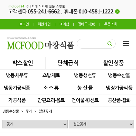
로그인
회원가입
마이샵
장바구니(
0
)
주문조회
|
|
|
|
박스할인
단체급식
할인상품
냉동새우류
초밥재료
냉동생선류
냉동수산물
냉동가공식품
소 스 류
농 산 물
냉장가공식품
가공식품
간편요리·음료
건어물·향신료
공산품·잡화
냉동수산물
꽃게
절단꽃게