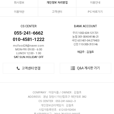
회사정보
개인정보 처리방침
이용안내
이용약관
고객센터
PC 바로가기
CS CENTER
BANK ACCOUNT
055-241-6662
우리 1002-634-121721
농협 301-0040-8186-21
010-4581-1222
국민 651401-04-279403
신한 110-300-315146
mcfood24@naver.com
MON-FRI 09:00 - 6:00
예금주 : 김철호
LUNCH 12:00 - 1:00
SAT.SUN.HOLIDAY OFF
COMPANY : 마창식품 / OWNER : 김철호
ADDRESS : 경남 창원시 마산합포구 해안대로 382
CS CENTER : 055-241-6662~3
개인정보관리책임자 : 김철호
사업자등록번호 : 612-03-92454