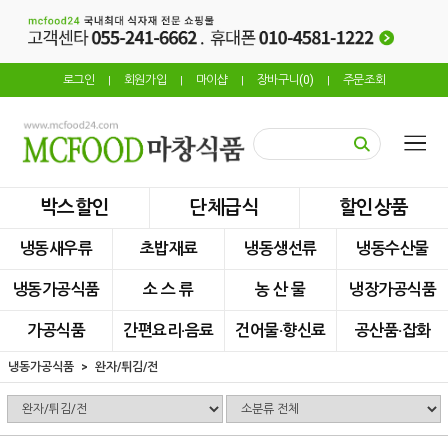
로그인
회원가입
마이샵
장바구니(
0
)
주문조회
|
|
|
|
박스할인
단체급식
할인상품
냉동새우류
초밥재료
냉동생선류
냉동수산물
냉동가공식품
소 스 류
농 산 물
냉장가공식품
가공식품
간편요리·음료
건어물·향신료
공산품·잡화
냉동가공식품
완자/튀김/전