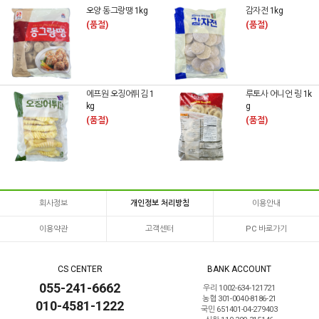
오양 동그랑땡 1kg
감자전 1kg
(품절)
(품절)
에프원 오징어튀김 1
루토사 어니언 링 1k
kg
g
(품절)
(품절)
회사정보
개인정보 처리방침
이용안내
이용약관
고객센터
PC 바로가기
CS CENTER
BANK ACCOUNT
055-241-6662
우리 1002-634-121721
농협 301-0040-8186-21
010-4581-1222
국민 651401-04-279403