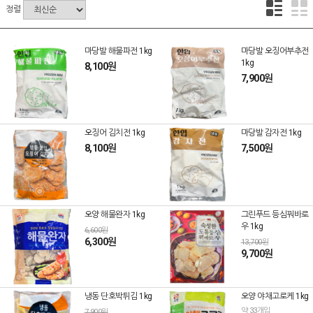
정렬
마당발 해물파전 1kg
마당발 오징어부추전
1kg
8,100원
7,900원
오징어 김치전 1kg
마당발 감자전 1kg
8,100원
7,500원
오양 해물완자 1kg
그린푸드 등심꿔바로
우 1kg
6,600원
6,300원
13,700원
9,700원
냉동 단호박튀김 1kg
오양 야채고로케 1kg
약 33개입
7,900원