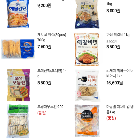
1kg
9,200원
8,000원
게맛살 튀김(20pcs)
한성 떡갈비 1kg
700g
8,900원
7,600원
8,500원
오색산적(오색전) 1k
씨제이 직화구이 너
g
비아니 1kg
8,500원
15,600원
오징어부추전 900g
마당발 야채튀김 냉
동1kg
(품절)
(품절)