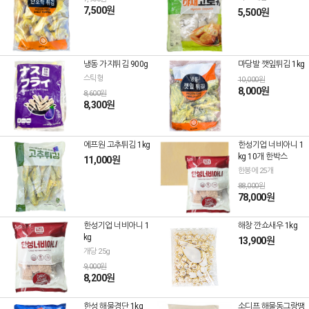
7,500원
5,500원
냉동 가지튀김 900g
마당발 깻잎튀김 1kg
스틱형
10,000원
8,000원
8,600원
8,300원
에프원 고추튀김 1kg
한성기업 너비아니 1
kg 10개 한박스
11,000원
한봉에 25개
88,000원
78,000원
한성기업 너비아니 1
해창 깐쇼새우 1kg
kg
13,900원
개당 25g
9,000원
8,200원
한성 해물경단 1kg
소디프 해물동그랑땡