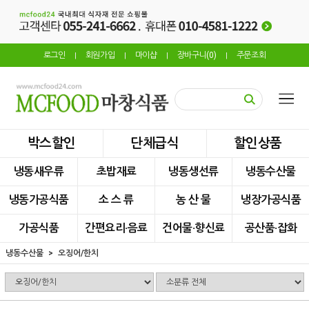
로그인
회원가입
마이샵
장바구니(
0
)
주문조회
|
|
|
|
박스할인
단체급식
할인상품
냉동새우류
초밥재료
냉동생선류
냉동수산물
냉동가공식품
소 스 류
농 산 물
냉장가공식품
가공식품
간편요리·음료
건어물·향신료
공산품·잡화
냉동수산물
오징어/한치