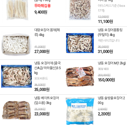
(칠레) 700g
어다짐 1kg
무라튀김용
아이스박스기준 (1box
17개)
9,400원
12,000원
11,100원
대왕오징어 몸채(페
냉동 오징어몸통링
루) 4kg
(무탈피) 4kg
작은사이즈입니다.
41,000원
35,000원
27,000원
31,000원
냉동 오징어채 (중국
냉동 오징어 M(12kg)
산A급/하하물산)3.5
300/400
kg
200,000원
오오씨푸드
150,000원
36,500원
35,000원
냉동 베이트오징어
냉동 솔방울오징어 2
(업소용) 3kg
00g
25,000원
2,500원
23,000원
2,200원