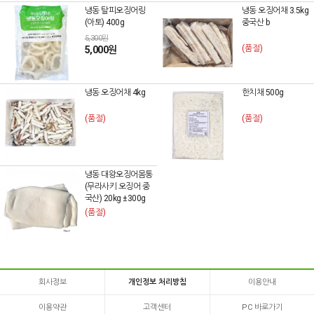
냉동 탈피오징어링
냉동 오징어채 3.5kg
(아토) 400g
중국산 b
5,300원
(품절)
5,000원
냉동 오징어채 4kg
한치채 500g
(품절)
(품절)
냉동 대왕오징어몸통
(무라사키 오징어 중
국산) 20kg ±300g
(품절)
회사정보
개인정보 처리방침
이용안내
이용약관
고객센터
PC 바로가기