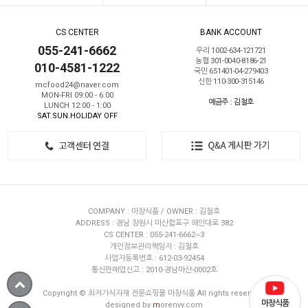
CS CENTER
BANK ACCOUNT
055-241-6662
우리 1002-634-121721
농협 301-0040-8186-21
010-4581-1222
국민 651401-04-279403
신한 110-300-315146
mcfood24@naver.com
MON-FRI 09:00 - 6:00
예금주 : 김철호
LUNCH 12:00 - 1:00
SAT.SUN.HOLIDAY OFF
COMPANY : 마창식품 / OWNER : 김철호
ADDRESS : 경남 창원시 마산합포구 해안대로 382
CS CENTER : 055-241-6662~3
개인정보관리책임자 : 김철호
사업자등록번호 : 612-03-92454
통신판매업신고 : 2010-경남마산-0002호
Copyright © 최저가식자재 전문쇼핑몰 마창식품 All rights reserved.
마창식품
designed by
m
orenvy.com