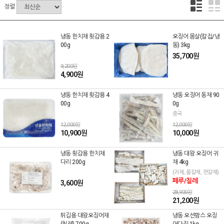
정렬
냉동 한치채 횟감용 2
오징어 몸살(칼집/냉
00g
동) 3kg
35,700원
9,200원
4,900원
냉동 한치채 횟감용 4
냉동 오징어 동채 90
00g
0g
중국
12,000원
12,000원
10,900원
10,000원
냉동 횟감용 한치채
냉동 대왕 오징어 귀
다리 200g
채 4kg
(귀채, 몸칼채, 편칼채)
페루/칠레
3,600원
28,900원
21,200원
튀김용 대왕오징어채
냉동 오션팜스 오징