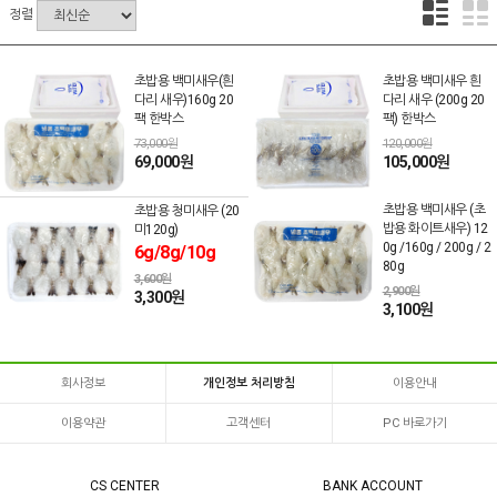
정렬
초밥용 백미새우(흰
초밥용 백미새우 흰
다리 새우)160g 20
다리 새우 (200g 20
팩 한박스
팩) 한박스
73,000원
120,000원
69,000원
105,000원
초밥용 백미새우 (초
초밥용 청미새우 (20
밥용 화이트새우) 12
미120g)
0g /160g / 200g / 2
6g/8g/10g
80g
3,600원
2,900원
3,300원
3,100원
회사정보
개인정보 처리방침
이용안내
이용약관
고객센터
PC 바로가기
CS CENTER
BANK ACCOUNT