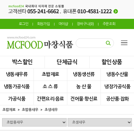
로그인
회원가입
마이샵
장바구니(
0
)
주문조회
|
|
|
|
박스할인
단체급식
할인상품
냉동새우류
초밥재료
냉동생선류
냉동수산물
냉동가공식품
소 스 류
농 산 물
냉장가공식품
가공식품
간편요리·음료
건어물·향신료
공산품·잡화
초밥재료
초밥용새우
초생새우