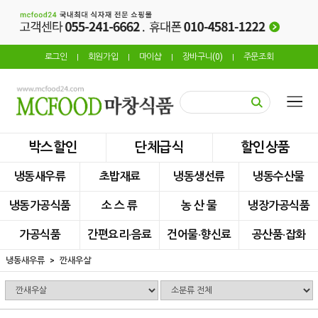
로그인
회원가입
마이샵
장바구니(
0
)
주문조회
|
|
|
|
박스할인
단체급식
할인상품
냉동새우류
초밥재료
냉동생선류
냉동수산물
냉동가공식품
소 스 류
농 산 물
냉장가공식품
가공식품
간편요리·음료
건어물·향신료
공산품·잡화
냉동새우류
깐새우살