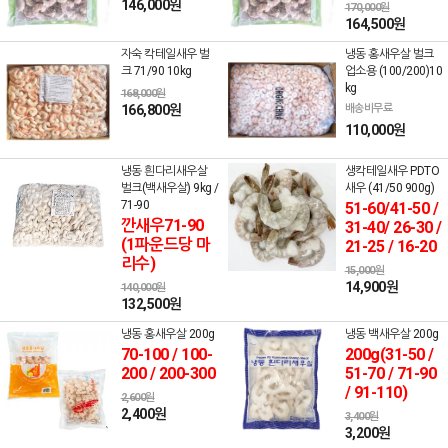
146,000원
170,000원
164,500원
자숙 칵테일새우 벌
냉동 홍새우살 벌크
크 71/90 10kg
업소용 (100/200)10
kg
168,000원
166,800원
배송비무료
110,000원
냉동 흰다리새우살
생칵테일새우 PDTO
벌크(백새우살) 9kg /
새우 (41/50 900g)
71-90
51-60/41-50 /
깐새우71-90
31-40/ 26-30 /
(1파운드당 마
21-25 / 16-20
리수)
15,000원
14,900원
140,000원
132,500원
냉동 홍새우살 200g
냉동 백새우살 200g
70-100 / 100-
200g(31-50 /
200 / 200-300
51-70 / 71-90
/ 91-110)
2,600원
2,400원
3,400원
3,200원