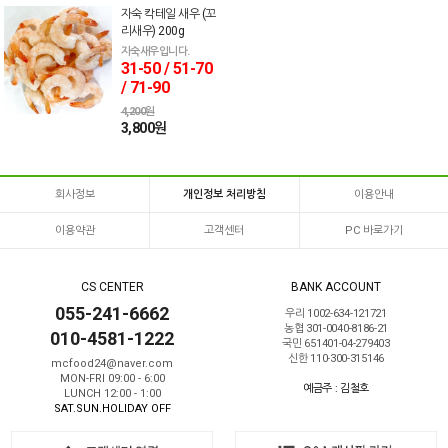
자숙 칵테일 새우 (꼬
리새우) 200g
자숙새우입니다.
31-50 / 51-70
/ 71-90
4,200원
3,800원
회사정보
개인정보 처리방침
이용안내
이용약관
고객센터
PC 바로가기
CS CENTER
BANK ACCOUNT
055-241-6662
우리 1002-634-121721
농협 301-0040-8186-21
010-4581-1222
국민 651401-04-279403
신한 110-300-315146
mcfood24@naver.com
MON-FRI 09:00 - 6:00
예금주 : 김철호
LUNCH 12:00 - 1:00
SAT.SUN.HOLIDAY OFF