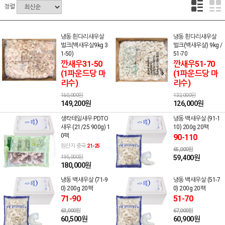
정렬
냉동 흰다리새우살
냉동 흰다리새우살
벌크(백새우살9kg 3
벌크(백새우살) 9kg /
1-50)
51-70
깐새우31-50
깐새우51-70
(1파운드당 마
(1파운드당 마
리수)
리수)
160,000원
132,000원
149,200원
126,000원
생칵테일새우 PDTO
냉동 백새우살 (91-1
새우 (21/25 900g) 1
10) 200g 20팩
0팩
90-110
원산지 중국
21-25
65,000원
195,000원
59,400원
180,000원
냉동 백새우살 (71-9
냉동 백새우살 (51-7
0) 200g 20팩
0) 200g 20팩
71-90
51-70
63,000원
67,000원
60,500원
60,900원