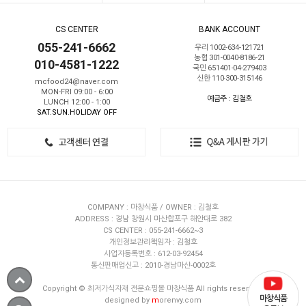
CS CENTER
BANK ACCOUNT
055-241-6662
우리 1002-634-121721
농협 301-0040-8186-21
010-4581-1222
국민 651401-04-279403
신한 110-300-315146
mcfood24@naver.com
MON-FRI 09:00 - 6:00
예금주 : 김철호
LUNCH 12:00 - 1:00
SAT.SUN.HOLIDAY OFF
COMPANY : 마창식품 / OWNER : 김철호
ADDRESS : 경남 창원시 마산합포구 해안대로 382
CS CENTER : 055-241-6662~3
개인정보관리책임자 : 김철호
사업자등록번호 : 612-03-92454
통신판매업신고 : 2010-경남마산-0002호
Copyright © 최저가식자재 전문쇼핑몰 마창식품 All rights reserved.
마창식품
designed by
m
orenvy.com