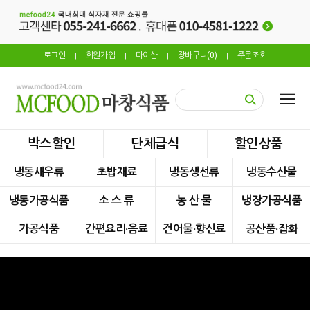
로그인
회원가입
마이샵
장바구니(
0
)
주문조회
|
|
|
|
박스할인
단체급식
할인상품
냉동새우류
초밥재료
냉동생선류
냉동수산물
냉동가공식품
소 스 류
농 산 물
냉장가공식품
가공식품
간편요리·음료
건어물·향신료
공산품·잡화