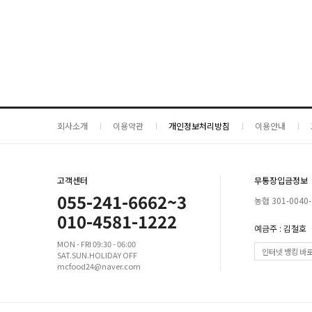
회사소개
이용약관
개인정보처리방침
이용안내
고객센터
무통장입금정보
055-241-6662~3
농협 301-0040-
010-4581-1222
예금주 : 김철호
MON - FRI 09:30 - 06:00
인터넷 뱅킹 바
SAT.SUN.HOLIDAY OFF
mcfood24@naver.com