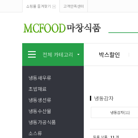
쇼핑몰 즐겨찾기
고객만족센터
박스할인
전체 카테고리
냉동새우류
초밥재료
냉동감자
냉동생선류
냉동수산물
냉동감자(11)
냉동가공식품
소스류
등록 상품 :
11
개