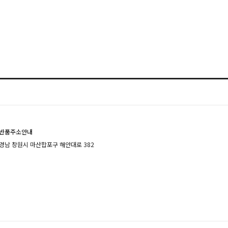
반품주소안내
경남 창원시 마산합포구 해안대로 382