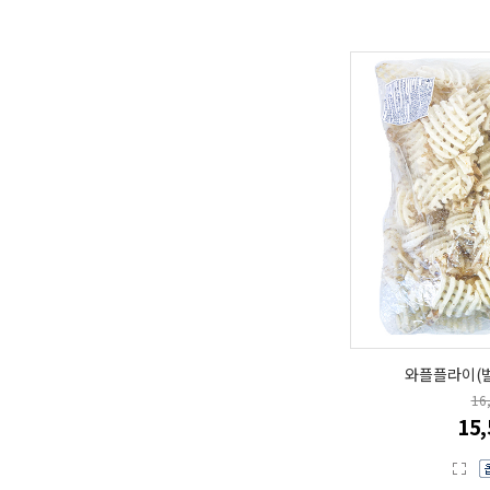
와플플라이(벌
16
15