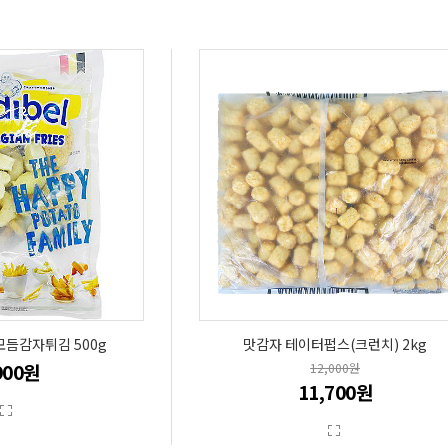
모듬감자튀김 500g
맛감자 테이터펍스(크런치) 2kg
900원
12,000원
11,700원