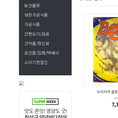
농산물류
냉장가공식품
가공식품
간편요리/음료
건어물/향신료
공산품/잡화/택배비
소비기한할인
브리지아 클링
7
7,