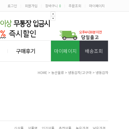
로그인
회원가입
장바구니
0
주문조회
마이페이지
|
|
|
|
구매후기
마이페이지
배송조회
HOME
>
농산물류
>
냉동감자/고구마
>
냉동감자
신상품
상품명
인기상품
추천상품
높은가격
낮은가격