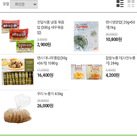
정렬
천일식품 냉동 볶음
랜시영양밥( 20g×50
밥 (300g 새우볶음
개)1kg
밥)
20,000원
10,800원
3,500원
2,900원
랜시 대나무통밥(30g
찹쌀누룽지(사천누룽
×36개) 1080g
지) 284g
17,000원
4,500원
16,400원
4,200원
우리 누룽지 4.5kg
29,800원
26,000원