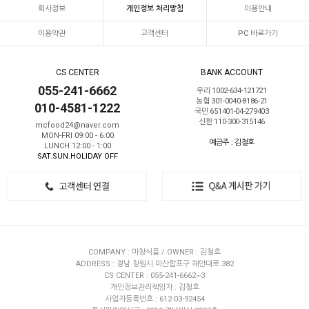
회사정보
개인정보 처리방침
이용안내
이용약관
고객센터
PC 바로가기
CS CENTER
BANK ACCOUNT
055-241-6662
우리 1002-634-121721
농협 301-0040-8186-21
010-4581-1222
국민 651401-04-279403
신한 110-300-315146
mcfood24@naver.com
MON-FRI 09:00 - 6:00
예금주 : 김철호
LUNCH 12:00 - 1:00
SAT.SUN.HOLIDAY OFF
COMPANY : 마창식품 / OWNER : 김철호
ADDRESS : 경남 창원시 마산합포구 해안대로 382
CS CENTER : 055-241-6662~3
개인정보관리책임자 : 김철호
사업자등록번호 : 612-03-92454