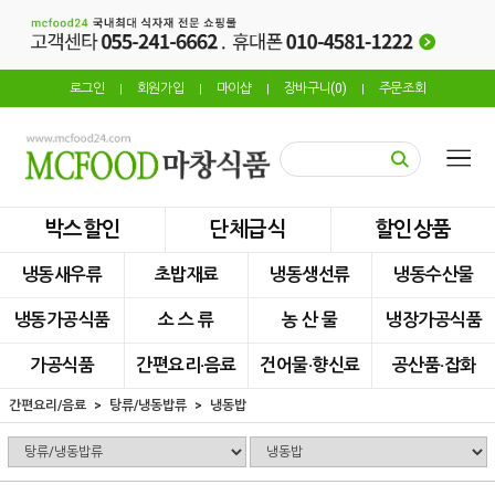
로그인
회원가입
마이샵
장바구니(
0
)
주문조회
|
|
|
|
박스할인
단체급식
할인상품
냉동새우류
초밥재료
냉동생선류
냉동수산물
냉동가공식품
소 스 류
농 산 물
냉장가공식품
가공식품
간편요리·음료
건어물·향신료
공산품·잡화
간편요리/음료
탕류/냉동밥류
냉동밥