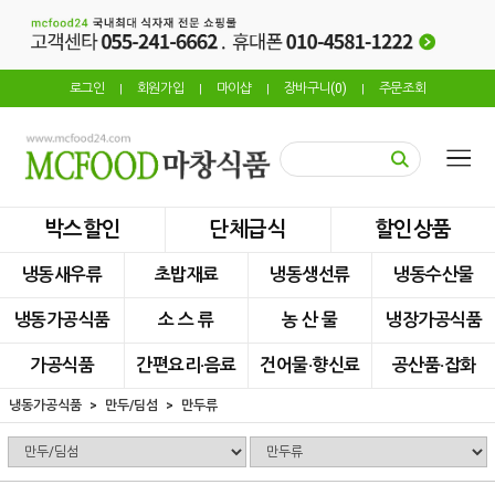
로그인
회원가입
마이샵
장바구니(
0
)
주문조회
|
|
|
|
박스할인
단체급식
할인상품
냉동새우류
초밥재료
냉동생선류
냉동수산물
냉동가공식품
소 스 류
농 산 물
냉장가공식품
가공식품
간편요리·음료
건어물·향신료
공산품·잡화
냉동가공식품
만두/딤섬
만두류