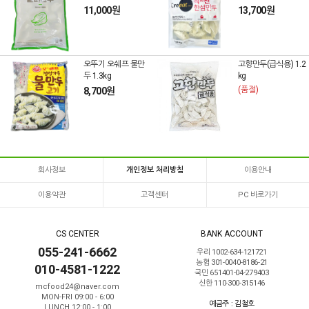
11,000원
13,700원
오뚜기 오쉐프 물만
고향만두(급식용) 1.2
두 1.3kg
kg
(품절)
8,700원
회사정보
개인정보 처리방침
이용안내
이용약관
고객센터
PC 바로가기
CS CENTER
BANK ACCOUNT
055-241-6662
우리 1002-634-121721
농협 301-0040-8186-21
010-4581-1222
국민 651401-04-279403
신한 110-300-315146
mcfood24@naver.com
MON-FRI 09:00 - 6:00
예금주 : 김철호
LUNCH 12:00 - 1:00