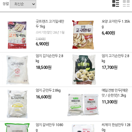
정렬
굿프랜즈 고기잎새만
오양 교자만두 1.35k
두 1kg
g
소비기한할인 26년 1월
6,400원
7,500원
6,900원
엄지 김치손만두 2.8
엄지 고기손만두 2.8
kg
kg
18,500원
17,700원
엄지 군만두 2.8kg
메밀전병 만두(매운
맛 / 순한맛)1.2kg
16,600원
11,300원
엄지 갈비만두 1080
씨제이 한섬만두 128
g
0g