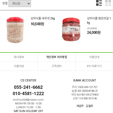
정렬
상하식품 새우젓 2kg
상하식품 명란젓갈 1
kg
10,500원
27,000원
24,000원
회사정보
개인정보 처리방침
이용안내
이용약관
고객센터
PC 바로가기
CS CENTER
BANK ACCOUNT
055-241-6662
우리 1002-634-121721
농협 301-0040-8186-21
010-4581-1222
국민 651401-04-279403
신한 110-300-315146
mcfood24@naver.com
MON-FRI 09:00 - 6:00
예금주 : 김철호
LUNCH 12:00 - 1:00
SAT.SUN.HOLIDAY OFF