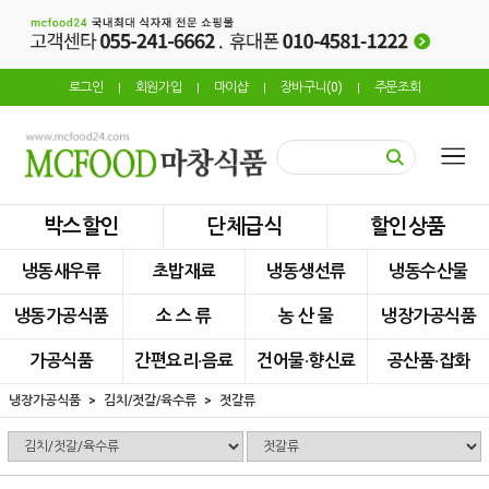
로그인
회원가입
마이샵
장바구니(
0
)
주문조회
|
|
|
|
박스할인
단체급식
할인상품
냉동새우류
초밥재료
냉동생선류
냉동수산물
냉동가공식품
소 스 류
농 산 물
냉장가공식품
가공식품
간편요리·음료
건어물·향신료
공산품·잡화
냉장가공식품
김치/젓갈/육수류
젓갈류