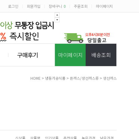
로그인
회원가입
장바구니
0
주문조회
마이페이지
|
|
|
|
구매후기
마이페이지
배송조회
HOME
>
냉동가공식품
>
돈까스/생선까스류
>
생선까스
신상품
상품명
인기상품
추천상품
높은가격
낮은가격