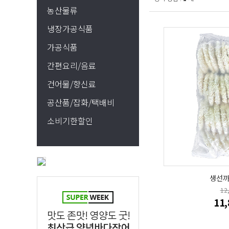
농산물류
냉장가공식품
가공식품
간편요리/음료
건어물/향신료
공산품/잡화/택배비
소비기한할인
생선까스
12
11