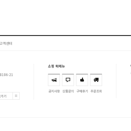
고객센터
쇼핑 퀵메뉴
8186-21
공지사항
상품문의
구매후기
주문조회
로가기