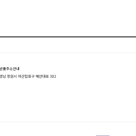
반품주소안내
경남 창원시 마산합포구 해안대로 382