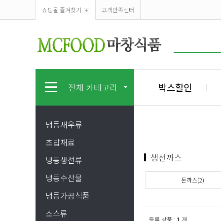
쇼핑몰 즐겨찾기
고객만족센터
박스할인
전체 카테고리
냉동새우류
초밥재료
생선까스
냉동생선류
냉동수산물
돈까스(2)
냉동가공식품
소스류
등록 상품 :
1
개