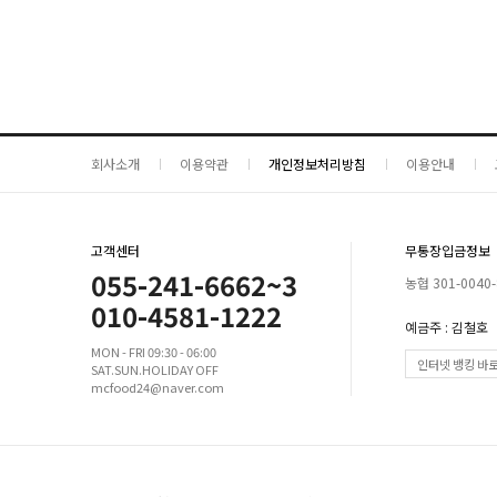
회사소개
이용약관
개인정보처리방침
이용안내
고객센터
무통장입금정보
055-241-6662~3
농협 301-0040-
010-4581-1222
예금주 : 김철호
MON - FRI 09:30 - 06:00
인터넷 뱅킹 바
SAT.SUN.HOLIDAY OFF
mcfood24@naver.com