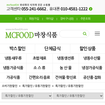
로그인
회원가입
마이샵
장바구니(
0
)
주문조회
|
|
|
|
박스할인
단체급식
할인상품
냉동새우류
초밥재료
냉동생선류
냉동수산물
냉동가공식품
소 스 류
농 산 물
냉장가공식품
가공식품
간편요리·음료
건어물·향신료
공산품·잡화
소비기한할인
특가할인 / 유통기한할인
특가할인 / 유통기한할인