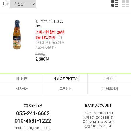
정렬
월남쌈소스(태국) 23
0ml
소비기한 할인 26년
6월 18일까지
12개
마다 택배비 4,000원 추
가요금 있습니다.
3,500원
2,600원
회사정보
개인정보 처리방침
이용안내
이용약관
고객센터
PC 바로가기
CS CENTER
BANK ACCOUNT
055-241-6662
우리 1002-634-121721
농협 301-0040-8186-21
010-4581-1222
국민 651401-04-279403
신한 110-300-315146
mcfood24@naver.com