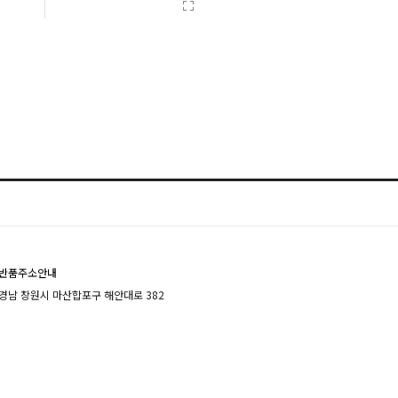
반품주소안내
경남 창원시 마산합포구 해안대로 382