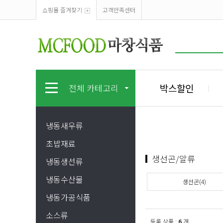
쇼핑몰 즐겨찾기
고객만족센터
박스할인
전체 카테고리
냉동새우류
초밥재료
생선곤/알류
냉동생선류
냉동수산물
생선곤(4)
냉동가공식품
소스류
등록 상품 :
6
개