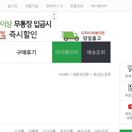
로그인
회원가입
장바구니
0
주문조회
마이페이지
|
|
|
|
구매후기
마이페이지
배송조회
HOME
>
냉동생선류
>
생선곤/알류
장바
주문
마창
유
신상품
상품명
인기상품
추천상품
높은가격
낮은가격