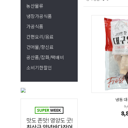
농산물류
냉장가공식품
가공식품
간편요리/음료
건어물/향신료
공산품/잡화/택배비
소비기한할인
냉동 대
9
8,