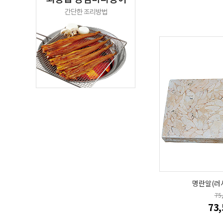
명란알(러시
75
73