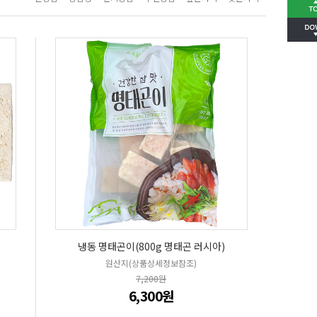
냉동 명태곤이(800g 명태곤 러시아)
원산지(상품상세정보참조)
7,200원
6,300원