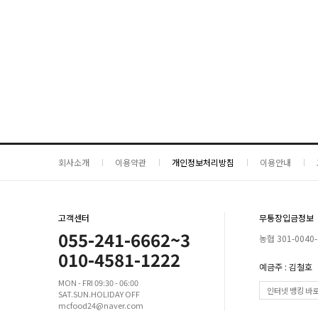
회사소개
이용약관
개인정보처리방침
이용안내
고객센터
무통장입금정보
055-241-6662~3
농협 301-0040-
010-4581-1222
예금주 : 김철호
MON - FRI 09:30 - 06:00
인터넷 뱅킹 바
SAT.SUN.HOLIDAY OFF
mcfood24@naver.com