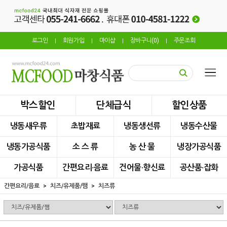
로그인
회원가입
마이샵
장바구니(
0
)
주문조회
|
|
|
|
박스할인
단체급식
할인상품
냉동새우류
초밥재료
냉동생선류
냉동수산물
냉동가공식품
소 스 류
농 산 물
냉장가공식품
가공식품
간편요리·음료
건어물·향신료
공산품·잡화
간편요리/음료
치즈/유제품/쨈
치즈류