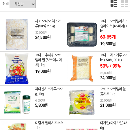
정렬
사조 오대오 치즈가
코다노 모짜렐라치즈
루(50%) 2.5kg
슬라이스 (65파이) 1
kg
30,000원
60-65개
24,500원
19,800원
코다노 후레쉬 모짜
코다노 치즈가루 2.5
렐라 펄 (보코치니치
kg ( 50%, 99% )
즈)1kg
50% / 99%
19,000원
24,800원
24,000원
파마산치즈가루 227
오쉐프 모짜렐라 눈
g, 1kg
꽃치즈 1kg
6,500원
25,000원
5,800원
21,000원
미담채 멀티치즈소스
마가린(마아가린)45
1kg
0g