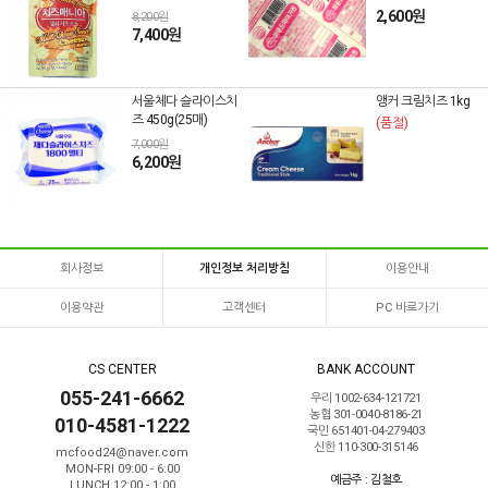
2,600원
8,200원
7,400원
서울체다 슬라이스치
앵커 크림치즈 1kg
즈 450g(25매)
(품절)
7,000원
6,200원
회사정보
개인정보 처리방침
이용안내
이용약관
고객센터
PC 바로가기
CS CENTER
BANK ACCOUNT
055-241-6662
우리 1002-634-121721
농협 301-0040-8186-21
010-4581-1222
국민 651401-04-279403
신한 110-300-315146
mcfood24@naver.com
MON-FRI 09:00 - 6:00
예금주 : 김철호
LUNCH 12:00 - 1:00