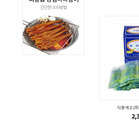
식용색소(희석
2,