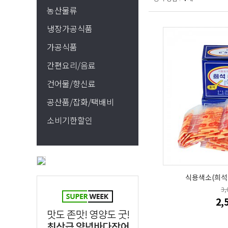
농산물류
냉장가공식품
가공식품
간편요리/음료
건어물/향신료
공산품/잡화/택배비
소비기한할인
식용색소(희석 
3
2,