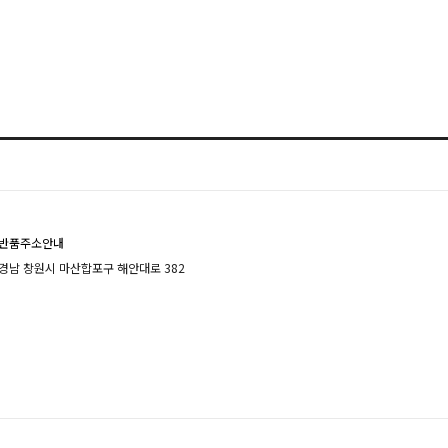
반품주소안내
경남 창원시 마산합포구 해안대로 382