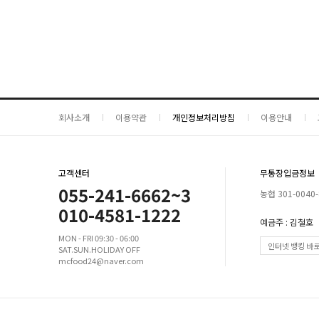
회사소개
이용약관
개인정보처리방침
이용안내
고객센터
무통장입금정보
055-241-6662~3
농협 301-0040-
010-4581-1222
예금주 : 김철호
MON - FRI 09:30 - 06:00
인터넷 뱅킹 바
SAT.SUN.HOLIDAY OFF
mcfood24@naver.com