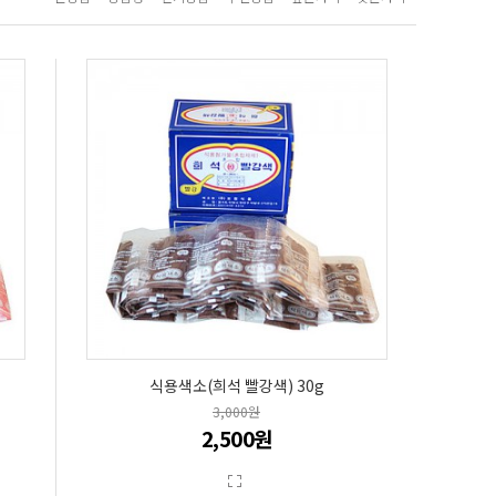
식용색소(희석 빨강색) 30g
3,000원
2,500원