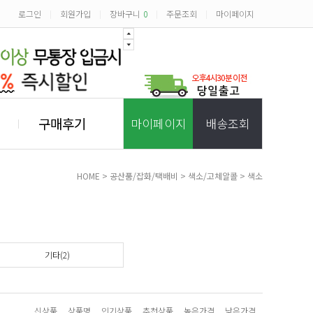
로그인
회원가입
장바구니
0
주문조회
마이페이지
|
|
|
|
구매후기
마이페이지
배송조회
HOME
>
공산품/잡화/택배비
>
색소/고체알콜
>
색소
기타(2)
신상품
상품명
인기상품
추천상품
높은가격
낮은가격