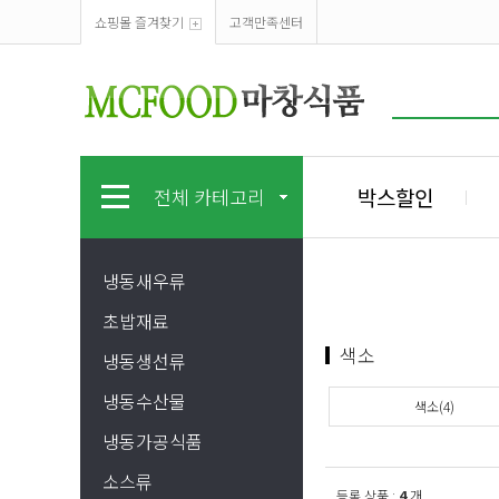
쇼핑몰 즐겨찾기
고객만족센터
박스할인
전체 카테고리
냉동새우류
초밥재료
색소
냉동생선류
냉동수산물
색소(4)
냉동가공식품
소스류
등록 상품 :
4
개