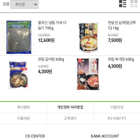
정렬
중국산 냉동 자숙 다
한알천 삼계탕(굿푸
슬기 700g
드) 1kg
13,000원
8,100원
12,600원
7,500원
유림 갈비탕 600g
유림 육개장 600g
4,300원
4,500원
4,200원
회사정보
개인정보 처리방침
이용안내
이용약관
고객센터
PC 바로가기
CS CENTER
BANK ACCOUNT