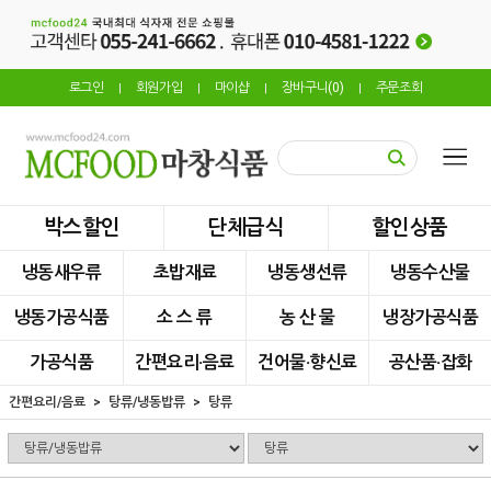
로그인
회원가입
마이샵
장바구니(
0
)
주문조회
|
|
|
|
박스할인
단체급식
할인상품
냉동새우류
초밥재료
냉동생선류
냉동수산물
냉동가공식품
소 스 류
농 산 물
냉장가공식품
가공식품
간편요리·음료
건어물·향신료
공산품·잡화
간편요리/음료
탕류/냉동밥류
탕류