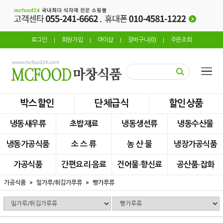
로그인
회원가입
마이샵
장바구니(
0
)
주문조회
|
|
|
|
박스할인
단체급식
할인상품
냉동새우류
초밥재료
냉동생선류
냉동수산물
냉동가공식품
소 스 류
농 산 물
냉장가공식품
가공식품
간편요리·음료
건어물·향신료
공산품·잡화
가공식품
밀가루/튀김가루류
빵가루류