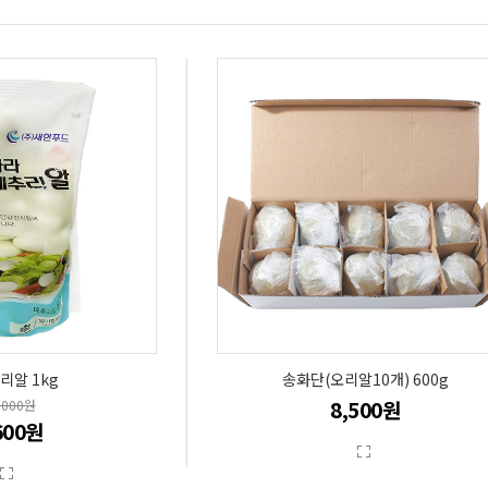
리알 1kg
송화단(오리알10개) 600g
8,500원
,000원
600원