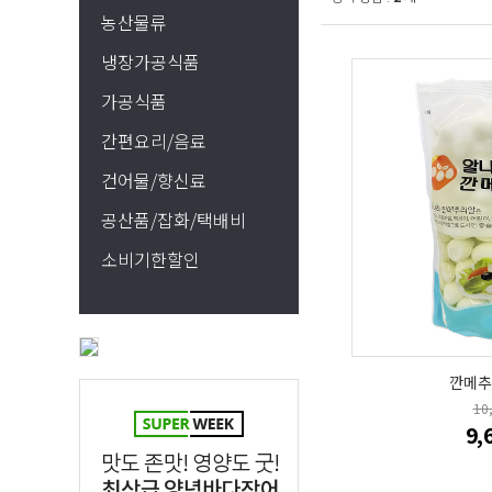
농산물류
냉장가공식품
가공식품
간편요리/음료
건어물/향신료
공산품/잡화/택배비
소비기한할인
깐메추
10
9,