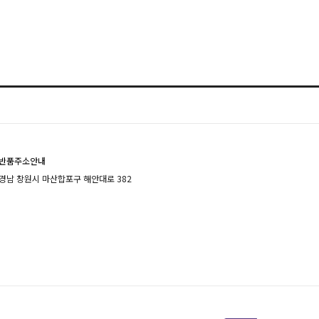
반품주소안내
경남 창원시 마산합포구 해안대로 382