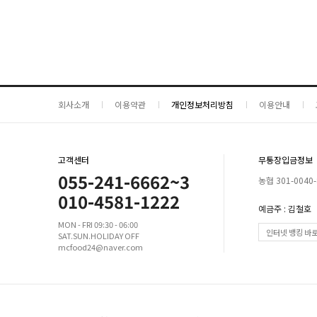
회사소개
이용약관
개인정보처리방침
이용안내
고객센터
무통장입금정보
055-241-6662~3
농협 301-0040-
010-4581-1222
예금주 : 김철호
MON - FRI 09:30 - 06:00
인터넷 뱅킹 바
SAT.SUN.HOLIDAY OFF
mcfood24@naver.com