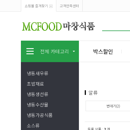
쇼핑몰 즐겨찾기
고객만족센터
박스할인
전체 카테고리
냉동새우류
초밥재료
알류
냉동생선류
냉동수산물
번데기(2)
냉동가공식품
소스류
등록 상품 :
2
개