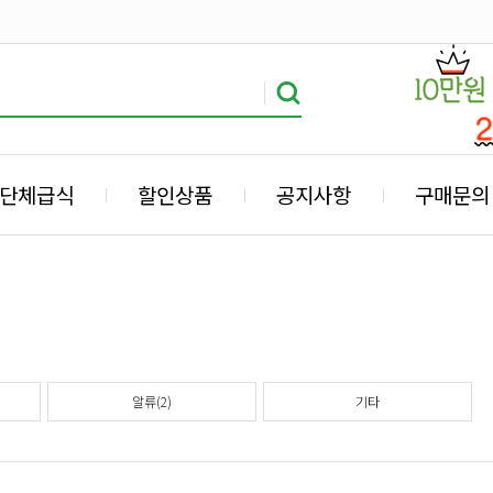
단체급식
할인상품
공지사항
구매문의
알류(2)
기타