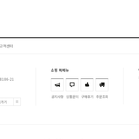
고객센터
쇼핑 퀵메뉴
8186-21
공지사항
상품문의
구매후기
주문조회
로가기