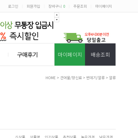
로그인
회원가입
장바구니
0
주문조회
마이페이지
|
|
|
|
구매후기
마이페이지
배송조회
HOME
>
건어물/향신료
>
번데기/알류
>
알류
신상품
상품명
인기상품
추천상품
높은가격
낮은가격