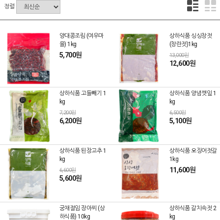
정렬
양대콩조림 (여우마
상하식품 싱싱창젓
을) 1kg
(창란젓)1kg
5,700원
13,000원
12,600원
상하식품 고들빼기 1
상하식품 양념깻잎 1
kg
kg
7,200원
6,500원
6,200원
5,100원
상하식품 된장고추 1
상하식품 오징어젓갈
kg
1kg
11,600원
6,600원
5,600원
궁채절임 장아찌 (상
상하식품 갈치속젓 2
하식품) 10kg
kg