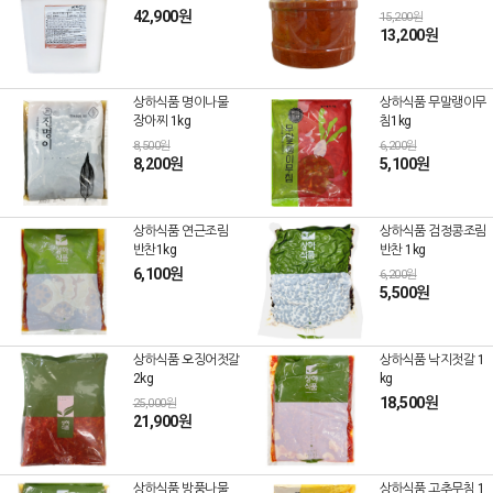
42,900원
15,200원
13,200원
상하식품 명이나물
상하식품 무말랭이무
장아찌 1kg
침1kg
8,500원
6,200원
8,200원
5,100원
상하식품 연근조림
상하식품 검정콩조림
반찬1kg
반찬 1kg
6,100원
6,200원
5,500원
상하식품 오징어젓갈
상하식품 낙지젓갈 1
2kg
kg
18,500원
25,000원
21,900원
상하식품 방풍나물
상하식품 고추무침 1