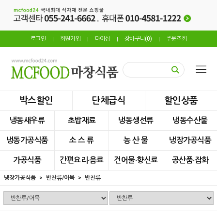
로그인
회원가입
마이샵
장바구니(
0
)
주문조회
|
|
|
|
박스할인
단체급식
할인상품
냉동새우류
초밥재료
냉동생선류
냉동수산물
냉동가공식품
소 스 류
농 산 물
냉장가공식품
가공식품
간편요리·음료
건어물·향신료
공산품·잡화
냉장가공식품
반찬류/어묵
반찬류