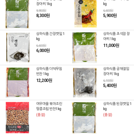
장아찌 1kg
kg
9,900원
6,600원
8,300원
5,900원
상하식품 간장깻잎 1
상하식품 초석잠 장
kg
아찌 1kg
11,000원
6,600원
6,000원
상하식품 더덕무침
상하식품 궁채절임
반찬 1kg
장아찌 1kg
12,200원
6,100원
5,400원
여우마을 볶아조린
상하식품 된장깻잎 1
땅콩조림 반찬1kg
kg
(품절)
(품절)