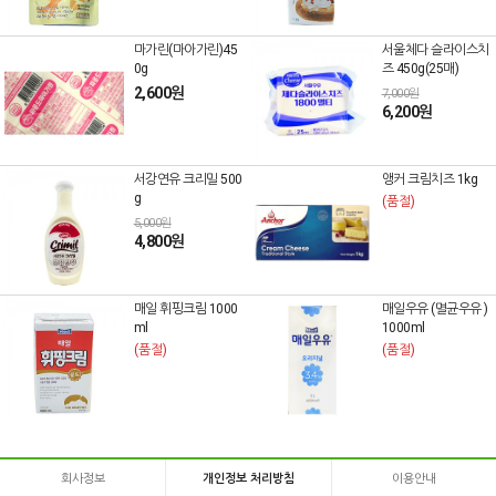
마가린(마아가린)45
서울체다 슬라이스치
0g
즈 450g(25매)
2,600원
7,000원
6,200원
서강연유 크리밀 500
앵커 크림치즈 1kg
g
(품절)
5,000원
4,800원
매일 휘핑크림 1000
매일우유 (멸균우유 )
ml
1000ml
(품절)
(품절)
회사정보
개인정보 처리방침
이용안내