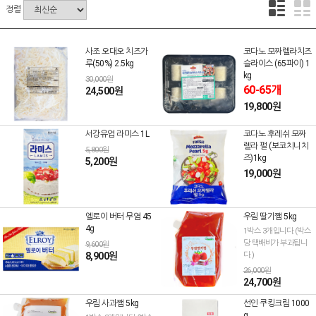
정렬
사조 오대오 치즈가
코다노 모짜렐라치즈
루(50%) 2.5kg
슬라이스 (65파이) 1
kg
30,000원
60-65개
24,500원
19,800원
서강유업 라미스 1L
코다노 후레쉬 모짜
렐라 펄 (보코치니치
5,800원
즈)1kg
5,200원
19,000원
엘로이 버터 무염 45
우림 딸기쨈 5kg
4g
1박스 3개입니다.(박스
당 택배비가 부과됩니
9,600원
8,900원
다.)
26,000원
24,700원
우림 사과쨈 5kg
선인 쿠킹크림 1000
g