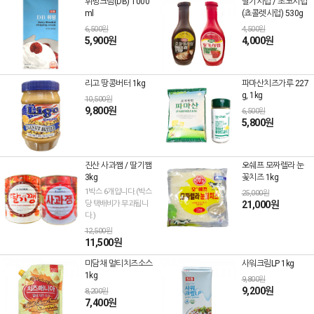
휘핑크림(DB) 1000
딸기시럽 / 초코시럽
ml
(쵸콜렛시럽) 530g
6,500원
4,500원
5,900원
4,000원
리고 땅콩버터 1kg
파마산치즈가루 227
g, 1kg
10,500원
9,800원
6,500원
5,800원
진산 사과쨈 / 딸기쨈
오쉐프 모짜렐라 눈
3kg
꽃치즈 1kg
1박스 6개입니다.(박스
25,000원
당 택배비가 부과됩니
21,000원
다.)
12,500원
11,500원
미담채 멀티치즈소스
사워크림LP 1kg
1kg
9,800원
9,200원
8,200원
7,400원