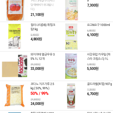
1박스 3개입니다.(박스
당 택배비가 부과됩니
7,300원
다.)
21,100원
컬리나리(DB) 휘핑크
요고N요구 1000ml
림1kg
6,800원
6,100원
5,900원
4,800원
와치아테 멸균우유 3.
서강유럽 카우밀 (파
5% 1L 12개
스타 크림소스) 1L
34,000원
5,800원
33,000원
5,500원
코다노 치즈가루 2.5
골드라벨(토핑) 907g
kg ( 50%, 99% )
7,200원
50% / 99%
6,700원
24,800원
24,000원