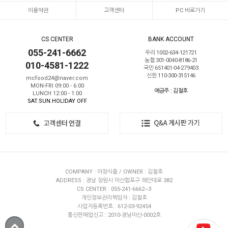
이용약관
고객센터
PC 바로가기
CS CENTER
BANK ACCOUNT
055-241-6662
우리 1002-634-121721
농협 301-0040-8186-21
010-4581-1222
국민 651401-04-279403
신한 110-300-315146
mcfood24@naver.com
MON-FRI 09:00 - 6:00
예금주 : 김철호
LUNCH 12:00 - 1:00
SAT.SUN.HOLIDAY OFF
COMPANY : 마창식품 / OWNER : 김철호
ADDRESS : 경남 창원시 마산합포구 해안대로 382
CS CENTER : 055-241-6662~3
개인정보관리책임자 : 김철호
사업자등록번호 : 612-03-92454
통신판매업신고 : 2010-경남마산-0002호