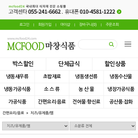
로그인
회원가입
마이샵
장바구니(
0
)
주문조회
|
|
|
|
박스할인
단체급식
할인상품
냉동새우류
초밥재료
냉동생선류
냉동수산물
냉동가공식품
소 스 류
농 산 물
냉장가공식품
가공식품
간편요리·음료
건어물·향신료
공산품·잡화
간편요리/음료
치즈/유제품/쨈