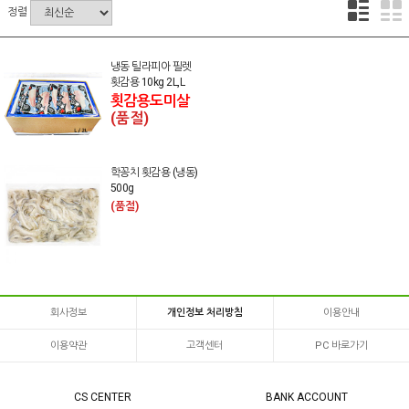
정렬
냉동 틸라피아 필렛
횟감용 10kg 2L,L
횟감용도미살
(품절)
학꽁치 횟감용 (냉동)
500g
(품절)
회사정보
개인정보 처리방침
이용안내
이용약관
고객센터
PC 바로가기
CS CENTER
BANK ACCOUNT