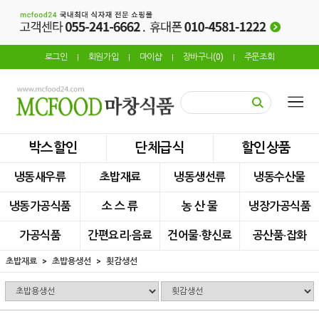
로그인
회원가입
마이샵
장바구니(
0
)
주문조회
|
|
|
|
박스할인
단체급식
할인상품
냉동새우류
초밥재료
냉동생선류
냉동수산물
냉동가공식품
소 스 류
농 산 물
냉장가공식품
가공식품
간편요리·음료
건어물·향신료
공산품·잡화
초밥재료
초밥용생선
횟감생선