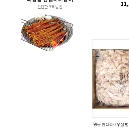
11
냉동 흰다리새우살 벌크