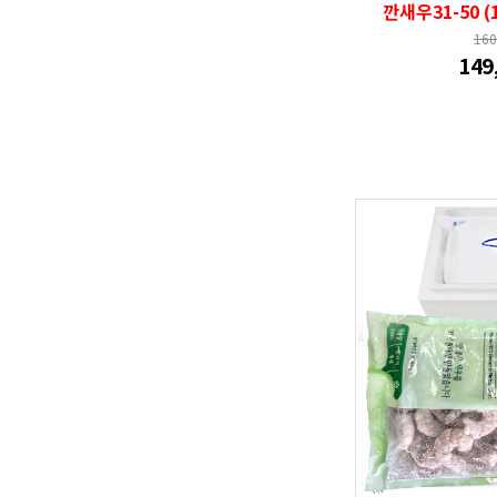
깐새우31-50 
16
149