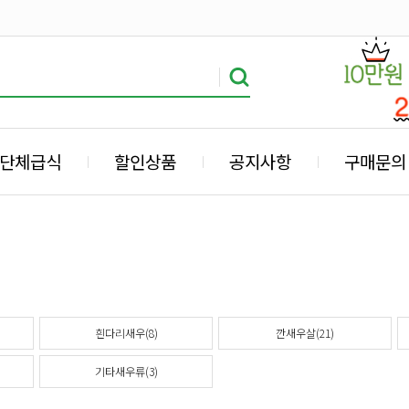
단체급식
할인상품
공지사항
구매문의
흰다리새우(8)
깐새우살(21)
기타새우류(3)