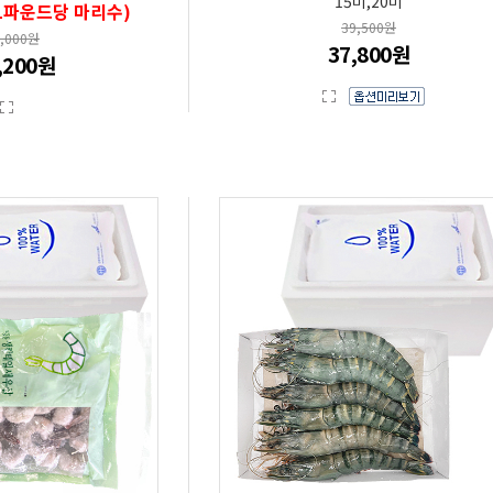
15미,20미
(1파운드당 마리수)
39,500원
0,000원
37,800원
,200원