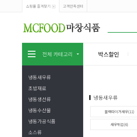
쇼핑몰 즐겨찾기
고객만족센터
박스할인
전체 카테고리
냉동새우류
초밥재료
냉동새우류
냉동생선류
냉동수산물
블랙타이거새우(11)
냉동가공식품
새우튀김(6)
소스류