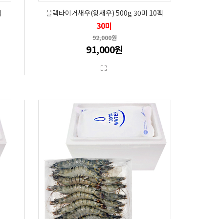
팩
블랙타이거새우(왕새우) 500g 30미 10팩
30미
92,000원
91,000원