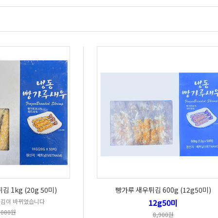
1kg (20g 50미)
빵가루 새우튀김 600g (12g50미)
12g50미
김이 바뀌었습니다
,000원
8,900원