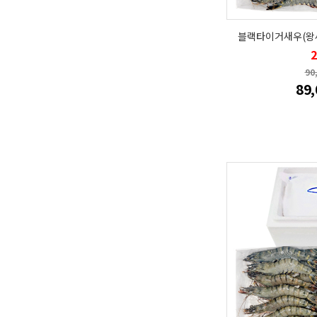
블랙타이거새우(왕새우
90
89