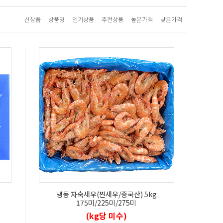
신상품
상품명
인기상품
추천상품
높은가격
낮은가격
냉동 자숙새우(찐새우/중국산) 5kg
175미/225미/275미
(kg당 미수)