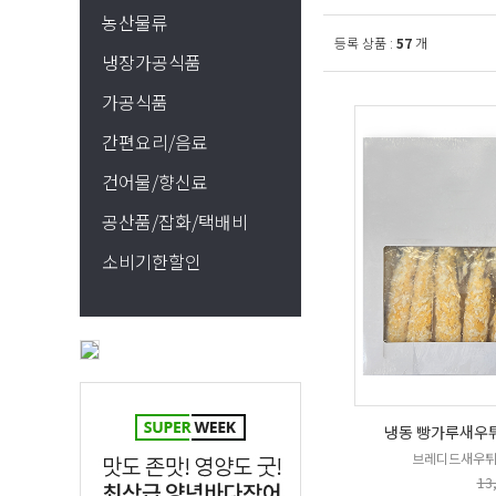
농산물류
등록 상품 :
57
개
냉장가공식품
가공식품
간편요리/음료
건어물/향신료
공산품/잡화/택배비
소비기한할인
냉동 빵가루새우튀김 
브레디드새우튀
13