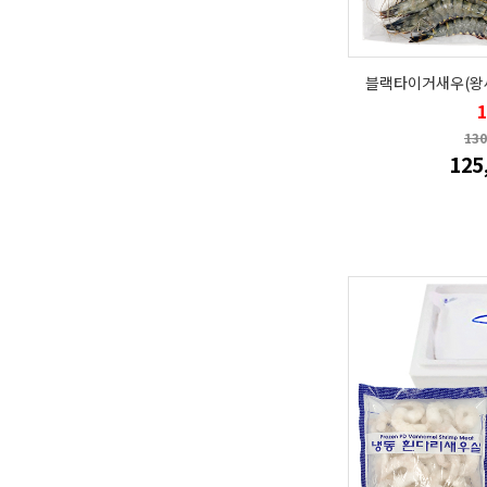
블랙타이거새우(왕새우
13
125