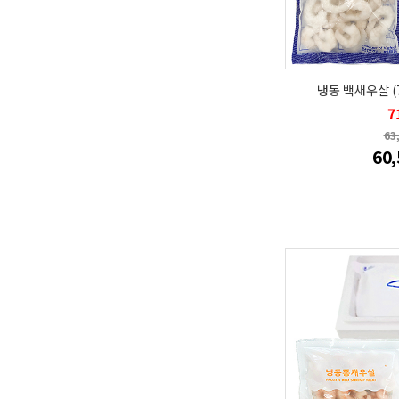
냉동 백새우살 (71
7
63
60