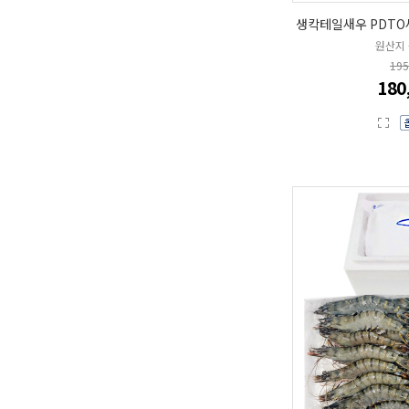
생칵테일새우 PDTO새우 
원산지
19
180