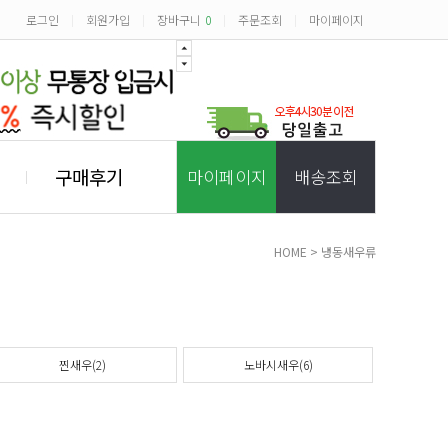
로그인
회원가입
장바구니
0
주문조회
마이페이지
|
|
|
|
구매후기
마이페이지
배송조회
HOME
>
냉동새우류
찐새우(2)
노바시새우(6)