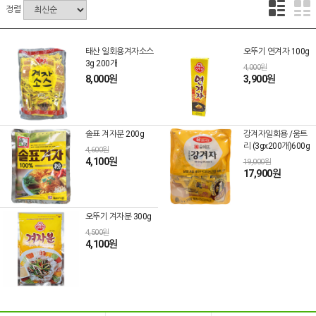
정렬
태산 일회용겨자소스
오뚜기 연겨자 100g
3g 200개
4,000원
8,000원
3,900원
솔표 겨자분 200g
강겨자일회용 /움트
리 (3gx200개)600g
4,600원
4,100원
19,000원
17,900원
오뚜기 겨자분 300g
4,500원
4,100원