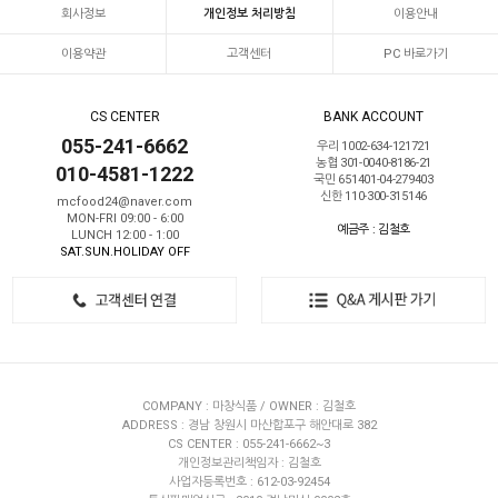
회사정보
개인정보 처리방침
이용안내
이용약관
고객센터
PC 바로가기
CS CENTER
BANK ACCOUNT
055-241-6662
우리 1002-634-121721
농협 301-0040-8186-21
010-4581-1222
국민 651401-04-279403
신한 110-300-315146
mcfood24@naver.com
MON-FRI 09:00 - 6:00
예금주 : 김철호
LUNCH 12:00 - 1:00
SAT.SUN.HOLIDAY OFF
COMPANY : 마창식품 / OWNER : 김철호
ADDRESS : 경남 창원시 마산합포구 해안대로 382
CS CENTER : 055-241-6662~3
개인정보관리책임자 : 김철호
사업자등록번호 : 612-03-92454