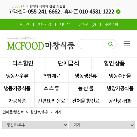
로그인
회원가입
마이샵
장바구니(
0
)
주문조회
|
|
|
|
박스할인
단체급식
할인상품
냉동새우류
초밥재료
냉동생선류
냉동수산물
냉동가공식품
소 스 류
농 산 물
냉장가공식품
가공식품
간편요리·음료
건어물·향신료
공산품·잡화
건어물/향신료
향신료/후추
겨자