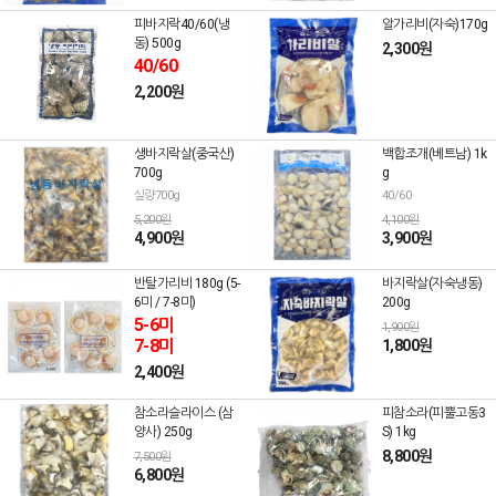
피바지락40/60(냉
알가리비(자숙)170g
동) 500g
2,300원
40/60
2,200원
생바지락살(중국산)
백합조개(베트남) 1k
700g
g
실량700g
40/60
5,200원
4,100원
4,900원
3,900원
반탈가리비 180g (5-
바지락살(자숙냉동)
6미 / 7-8미)
200g
5-6미
1,900원
7-8미
1,800원
2,400원
참소라슬라이스 (삼
피참소라(피뿔고동3
양사) 250g
S) 1kg
8,800원
7,500원
6,800원