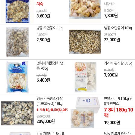
자숙
내장제거
8,000원
4,000원
7,800원
3,600원
냉동 오만둥이 1kg
냉동 오만둥이 10kg
4,000원
25,000원
2,900원
22,000원
영희네 해물잔치 냉
가리비 관자살 500g
동 700g
8,000원
7,900원
6,600원
6,400원
냉동 자숙참소라살
반탈가리비 1.8kg 7-
(피뿔고동살) 10kg
8미 한박스
7-8미 180g 10
11/15(4L),41/50(S),26/30(3S),21/25(2S)
팩
250,000원
209,000원
19,000원
반탈가리비 1.8kg 5-
냉동 키조개관자 가