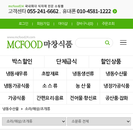
로그인
회원가입
마이샵
장바구니(
0
)
주문조회
|
|
|
|
박스할인
단체급식
할인상품
냉동새우류
초밥재료
냉동생선류
냉동수산물
냉동가공식품
소 스 류
농 산 물
냉장가공식품
가공식품
간편요리·음료
건어물·향신료
공산품·잡화
냉동수산물
소라/해삼/조개류