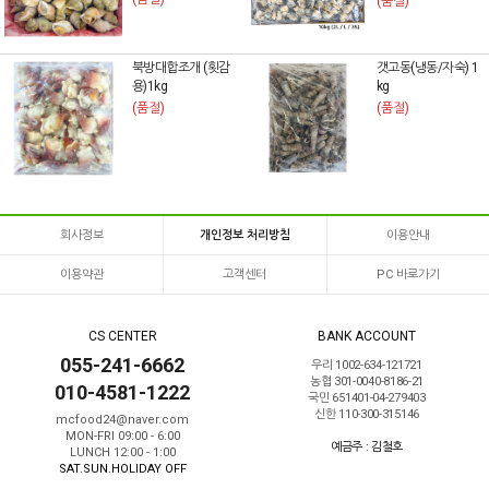
(품절)
북방대합조개 (횟감
갯고동(냉동/자숙) 1
용)1kg
kg
(품절)
(품절)
회사정보
개인정보 처리방침
이용안내
이용약관
고객센터
PC 바로가기
CS CENTER
BANK ACCOUNT
055-241-6662
우리 1002-634-121721
농협 301-0040-8186-21
010-4581-1222
국민 651401-04-279403
신한 110-300-315146
mcfood24@naver.com
MON-FRI 09:00 - 6:00
예금주 : 김철호
LUNCH 12:00 - 1:00
SAT.SUN.HOLIDAY OFF