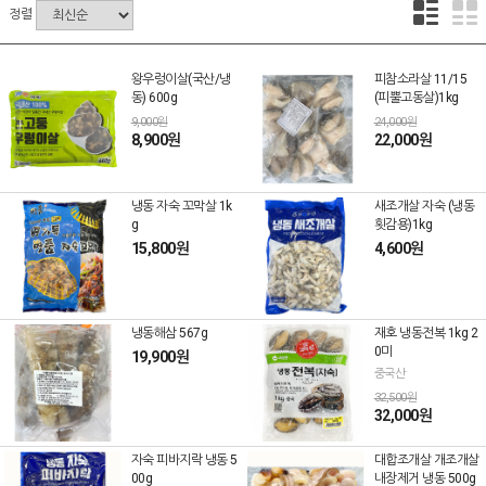
정렬
왕우렁이살(국산/냉
피참소라살 11/15
동) 600g
(피뿔고동살)1kg
9,000원
24,000원
8,900원
22,000원
냉동 자숙 꼬막살 1k
새조개살 자숙 (냉동
g
횟감용)1kg
15,800원
4,600원
냉동해삼 567g
재호 냉동전복 1kg 2
0미
19,900원
중국산
32,500원
32,000원
자숙 피바지락 냉동 5
대합조개살 개조개살
00g
내장제거 냉동 500g