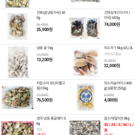
전복살(냉동자숙) 50
건해삼채 (러시아 /
0g
미국) 600g
74,000원
26,400원
25,900원
냉동 굴 1kg
위소라 1.5kg S/L/2L
자숙위고동살
14,000원
13,200원
34,000원
32,000원
피참소라 3S (피뿔고
위소라슬라이스400
동)10kg
g(실중량:250g)
77,000원
6,000원
76,500원
4,000원
영국 냉동 통골뱅이 5
참소라(탈각)10kg
kg
3S / 2S / S / M / L /
영국
2L
(품절)