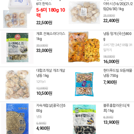
6미 한박스
이바시 (16/20)(21/2
5)(26/30) 1kg
5-6미 180g 10
팩
25,000원
22,400원
22,500원
재호 전복소라다이스
냉동 멍게 (국산)800
1kg
g
소비기한 24년 05월 31
33,500원
33,000원
일까지
18,000원
16,000원
대합조개살 개조개살
현이푸드빌 모듬해물
냉동 1kg
냉동 750g
12미±1
7,900원
12,000원
10,500원
자숙재첩살(중국산)5
블루홍합라운드(재
00g
호) 1kg
냉동
8,200원
13,900원
5,500원
4,900원