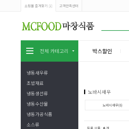
쇼핑몰 즐겨찾기
고객만족센터
박스할인
전체 카테고리
냉동새우류
초밥재료
노바시새우
냉동생선류
냉동수산물
노바시새우(6)
냉동가공식품
소스류
등록 상품 :
6
개