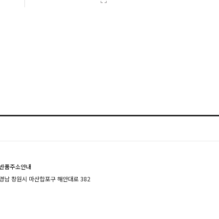
반품주소안내
경남 창원시 마산합포구 해안대로 382