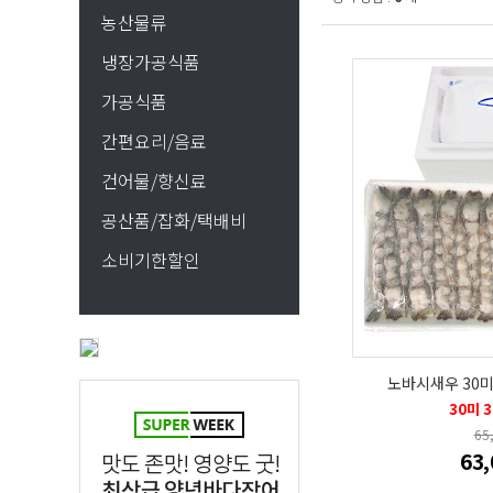
농산물류
냉장가공식품
가공식품
간편요리/음료
건어물/향신료
공산품/잡화/택배비
소비기한할인
노바시새우 30미 
30미 
65
63