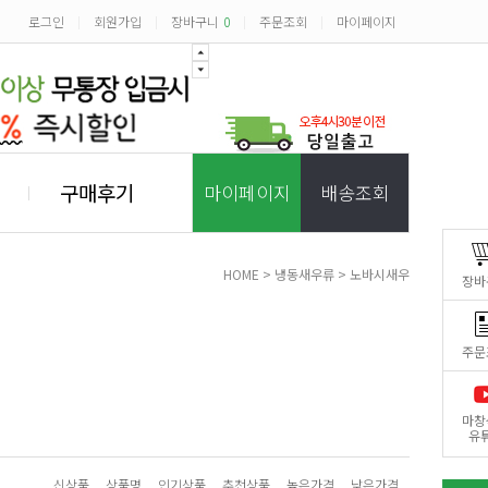
로그인
회원가입
장바구니
0
주문조회
마이페이지
|
|
|
|
구매후기
마이페이지
배송조회
HOME
>
냉동새우류
>
노바시새우
장바
주문
마창
유
신상품
상품명
인기상품
추천상품
높은가격
낮은가격