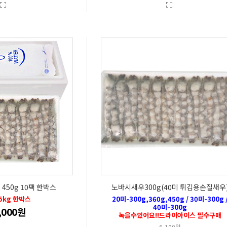
450g 10팩 한박스
노바시새우300g(40미 튀김용손질새우
.5kg 한박스
20미-300g,360g,450g / 30미-300g 
40미-300g
,000원
녹을수있어요!!드라이아이스 필수구매
6,100원