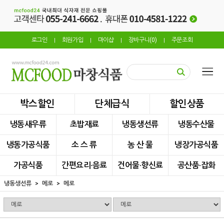
로그인
회원가입
마이샵
장바구니(
0
)
주문조회
|
|
|
|
박스할인
단체급식
할인상품
냉동새우류
초밥재료
냉동생선류
냉동수산물
냉동가공식품
소 스 류
농 산 물
냉장가공식품
가공식품
간편요리·음료
건어물·향신료
공산품·잡화
냉동생선류
메로
메로