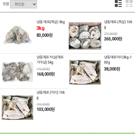
정렬
냉동 메로(목살) 3kg
냉동메로 (목살) 10k
g
3kg
270,000원
83,000원
265,000원
냉동메로 턱살(메로
냉동메로머리3kg -1
가마살) 5kg
00g
38,000원
170,000원
168,000원
냉동메로 (머리) 10k
g
105,000원
103,000원