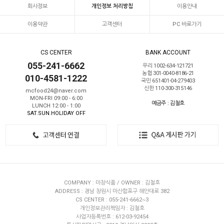
회사정보
개인정보 처리방침
이용안내
이용약관
고객센터
PC 바로가기
CS CENTER
BANK ACCOUNT
055-241-6662
우리 1002-634-121721
농협 301-0040-8186-21
010-4581-1222
국민 651401-04-279403
신한 110-300-315146
mcfood24@naver.com
MON-FRI 09:00 - 6:00
예금주 : 김철호
LUNCH 12:00 - 1:00
SAT.SUN.HOLIDAY OFF
COMPANY : 마창식품 / OWNER : 김철호
ADDRESS : 경남 창원시 마산합포구 해안대로 382
CS CENTER : 055-241-6662~3
개인정보관리책임자 : 김철호
사업자등록번호 : 612-03-92454