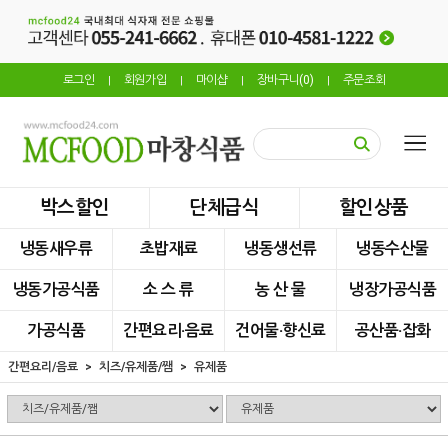
로그인
회원가입
마이샵
장바구니(
0
)
주문조회
|
|
|
|
박스할인
단체급식
할인상품
냉동새우류
초밥재료
냉동생선류
냉동수산물
냉동가공식품
소 스 류
농 산 물
냉장가공식품
가공식품
간편요리·음료
건어물·향신료
공산품·잡화
간편요리/음료
치즈/유제품/쨈
유제품