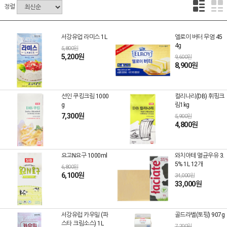
정렬
서강유업 라미스 1L
엘로이 버터 무염 45
4g
5,800원
5,200원
9,600원
8,900원
선인 쿠킹크림 1000
컬리나리(DB) 휘핑크
g
림1kg
7,300원
5,900원
4,800원
요고N요구 1000ml
와치아테 멸균우유 3.
5% 1L 12개
6,800원
6,100원
34,000원
33,000원
서강유럽 카우밀 (파
골드라벨(토핑) 907g
스타 크림소스) 1L
7,200원