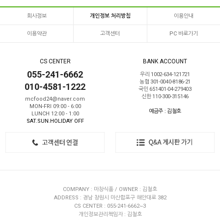
회사정보
개인정보 처리방침
이용안내
이용약관
고객센터
PC 바로가기
CS CENTER
BANK ACCOUNT
055-241-6662
우리 1002-634-121721
농협 301-0040-8186-21
010-4581-1222
국민 651401-04-279403
신한 110-300-315146
mcfood24@naver.com
MON-FRI 09:00 - 6:00
예금주 : 김철호
LUNCH 12:00 - 1:00
SAT.SUN.HOLIDAY OFF
COMPANY : 마창식품 / OWNER : 김철호
ADDRESS : 경남 창원시 마산합포구 해안대로 382
CS CENTER : 055-241-6662~3
개인정보관리책임자 : 김철호