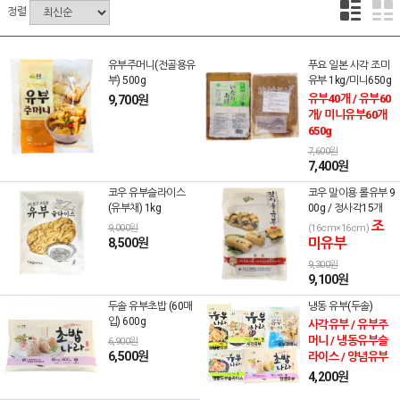
정렬
유부주머니(전골용유
푸요 일본 사각 조미
부) 500g
유부 1kg/미니650g
유부40개 / 유부60
9,700원
개/ 미니유부60개
650g
7,600원
7,400원
코우 유부슬라이스
코우 말이용 롤유부 9
(유부채) 1kg
00g / 정사각15개
조
9,000원
(16cm×16cm)
미유부
8,500원
9,300원
9,100원
두솔 유부초밥 (60매
냉동 유부(두솔)
입) 600g
사각유부 / 유부주
머니 / 냉동유부슬
6,900원
6,500원
라이스 / 양념유부
4,200원