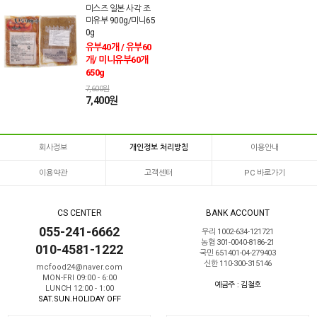
미스즈 일본 사각 조
미유부 900g/미니65
0g
유부40개 / 유부60
개/ 미니유부60개
650g
7,600원
7,400원
회사정보
개인정보 처리방침
이용안내
이용약관
고객센터
PC 바로가기
CS CENTER
BANK ACCOUNT
055-241-6662
우리 1002-634-121721
농협 301-0040-8186-21
010-4581-1222
국민 651401-04-279403
신한 110-300-315146
mcfood24@naver.com
MON-FRI 09:00 - 6:00
예금주 : 김철호
LUNCH 12:00 - 1:00
SAT.SUN.HOLIDAY OFF