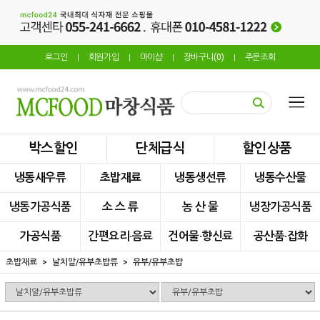
로그인
회원가입
마이샵
장바구니(
0
)
주문조회
|
|
|
|
박스할인
단체급식
할인상품
냉동새우류
초밥재료
냉동생선류
냉동수산물
냉동가공식품
소 스 류
농 산 물
냉장가공식품
가공식품
간편요리·음료
건어물·향신료
공산품·잡화
초밥재료
날치알/유부초밥류
유부/유부초밥