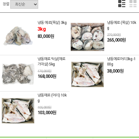
정렬
냉동 메로(목살) 3kg
냉동메로 (목살) 10k
g
3kg
270,000원
83,000원
265,000원
냉동메로 턱살(메로
냉동메로머리3kg -1
가마살) 5kg
00g
38,000원
170,000원
168,000원
냉동메로 (머리) 10k
g
105,000원
103,000원