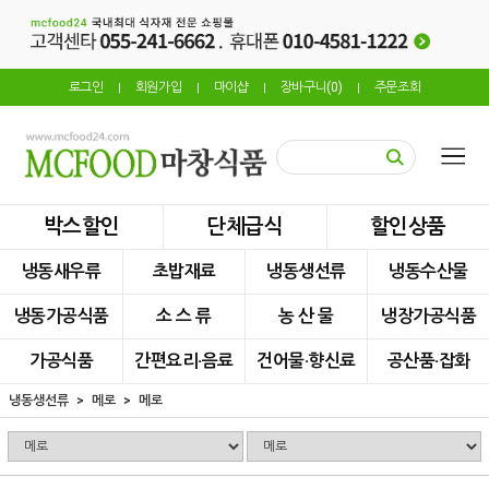
로그인
회원가입
마이샵
장바구니(
0
)
주문조회
|
|
|
|
박스할인
단체급식
할인상품
냉동새우류
초밥재료
냉동생선류
냉동수산물
냉동가공식품
소 스 류
농 산 물
냉장가공식품
가공식품
간편요리·음료
건어물·향신료
공산품·잡화
냉동생선류
메로
메로