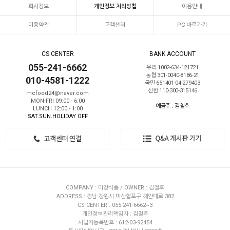
회사정보
개인정보 처리방침
이용안내
이용약관
고객센터
PC 바로가기
CS CENTER
BANK ACCOUNT
055-241-6662
우리 1002-634-121721
농협 301-0040-8186-21
010-4581-1222
국민 651401-04-279403
신한 110-300-315146
mcfood24@naver.com
MON-FRI 09:00 - 6:00
예금주 : 김철호
LUNCH 12:00 - 1:00
SAT.SUN.HOLIDAY OFF
COMPANY : 마창식품 / OWNER : 김철호
ADDRESS : 경남 창원시 마산합포구 해안대로 382
CS CENTER : 055-241-6662~3
개인정보관리책임자 : 김철호
사업자등록번호 : 612-03-92454