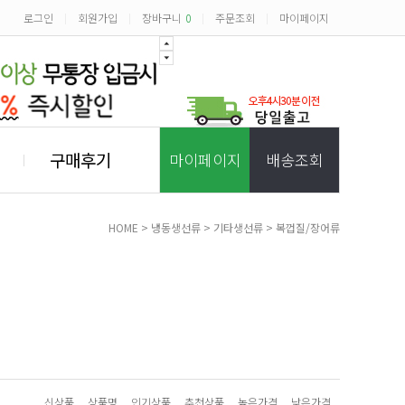
로그인
회원가입
장바구니
0
주문조회
마이페이지
|
|
|
|
구매후기
마이페이지
배송조회
HOME
>
냉동생선류
>
기타생선류
>
복껍질/장어류
신상품
상품명
인기상품
추천상품
높은가격
낮은가격