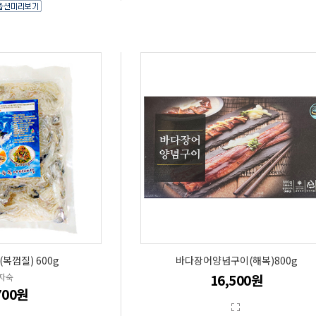
복껍질) 600g
바다장어양념구이(해복)800g
16,500원
자숙
700원