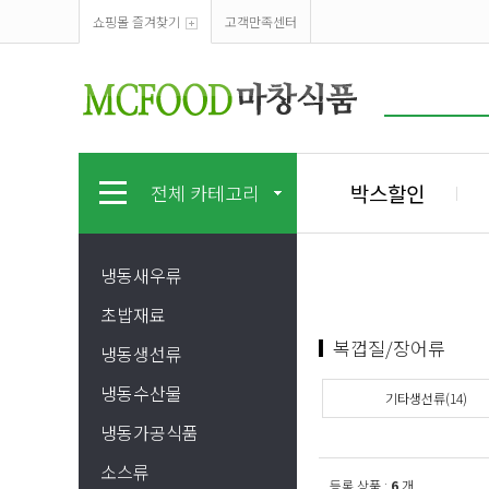
쇼핑몰 즐겨찾기
고객만족센터
박스할인
전체 카테고리
냉동새우류
초밥재료
복껍질/장어류
냉동생선류
냉동수산물
기타생선류(14)
냉동가공식품
소스류
등록 상품 :
6
개