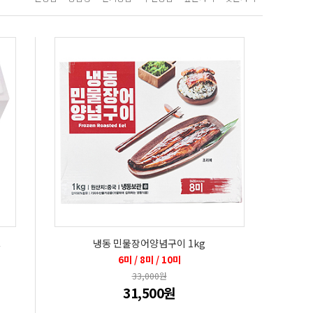
스
냉동 민물장어양념구이 1kg
6미 / 8미 / 10미
33,000원
31,500원