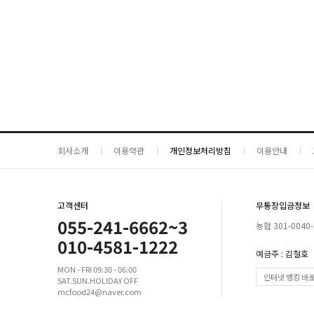
회사소개
이용약관
개인정보처리방침
이용안내
고객센터
무통장입금정보
055-241-6662~3
농협 301-0040-
010-4581-1222
예금주 : 김철호
MON - FRI 09:30 - 06:00
인터넷 뱅킹 바
SAT.SUN.HOLIDAY OFF
mcfood24@naver.com