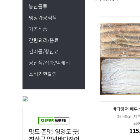
농산물류
냉장가공식품
가공식품
간편요리/음료
건어물/향신료
공산품/잡화/택배비
소비기한할인
바다장어 페루산8
36-40cm(페루
20
115