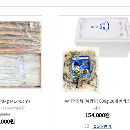
kg (41-45cm)
복어껍질채 (복껍질) 600g 20개 한박
) 41-45cm(페루)
자숙
154,000원
0,000원
,000원