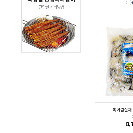
복어껍질채 (
8,