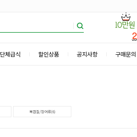
단체급식
할인상품
공지사항
구매문의
복껍질/장어류(6)