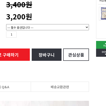
최근
3,400원
3,200
원
로 구매하기
장바구니
관심상품
 Q&A
배송교환관련