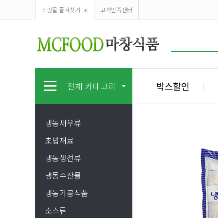
쇼핑몰 즐겨찾기
고객만족센터
박스할인
전체 카테고리
냉동새우류
초밥재료
냉동생선류
냉동수산물
냉동가공식품
소스류