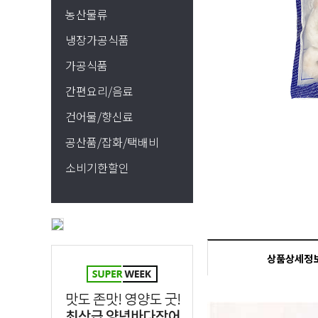
농산물류
냉장가공식품
가공식품
간편요리/음료
건어물/향신료
공산품/잡화/택배비
소비기한할인
상품상세정