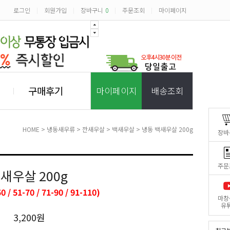
로그인
회원가입
장바구니
0
주문조회
마이페이지
|
|
|
|
구매후기
마이페이지
배송조회
HOME
>
냉동새우류
>
깐새우살
>
백새우살
> 냉동 백새우살 200g
장바
주문
새우살 200g
0 / 51-70 / 71-90 / 91-110)
마창
유
3,200원