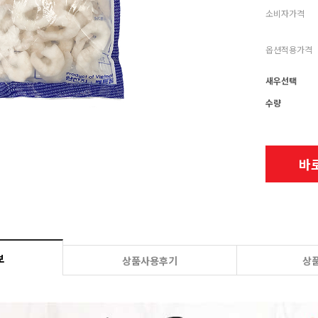
소비자가격
옵션적용가격
새우선택
수량
바
보
상품사용후기
상품