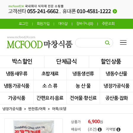
로그인
회원가입
마이샵
장바구니(
0
)
주문조회
|
|
|
|
박스할인
단체급식
할인상품
냉동새우류
초밥재료
냉동생선류
냉동수산물
냉동가공식품
소 스 류
농 산 물
냉장가공식품
가공식품
간편요리·음료
건어물·향신료
공산품·잡화
냉장가공식품
반찬류/어묵
어묵/오뎅
6,900
상품가
원
배송비
(조건)
지역별