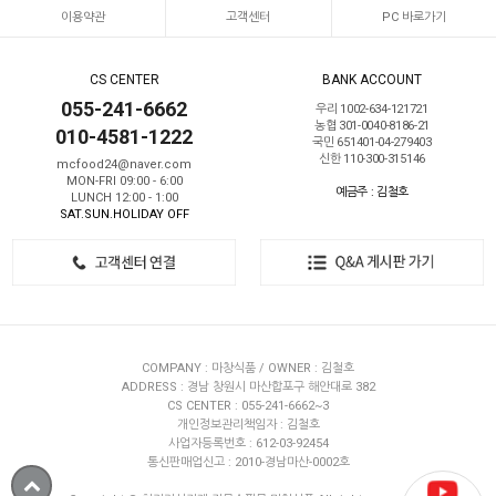
이용약관
고객센터
PC 바로가기
CS CENTER
BANK ACCOUNT
055-241-6662
우리 1002-634-121721
농협 301-0040-8186-21
010-4581-1222
국민 651401-04-279403
신한 110-300-315146
mcfood24@naver.com
MON-FRI 09:00 - 6:00
예금주 : 김철호
LUNCH 12:00 - 1:00
SAT.SUN.HOLIDAY OFF
COMPANY : 마창식품 / OWNER : 김철호
ADDRESS : 경남 창원시 마산합포구 해안대로 382
CS CENTER : 055-241-6662~3
개인정보관리책임자 : 김철호
사업자등록번호 : 612-03-92454
통신판매업신고 : 2010-경남마산-0002호