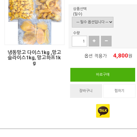
상품선택
(필수)
수량
냉동망고 다이스1kg ,망고
4,800
옵션 적용가
원
슬라이스1kg, 망고하프1k
g
바로구매
장바구니
찜하기