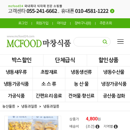
로그인
회원가입
마이샵
장바구니(
0
)
주문조회
|
|
|
|
박스할인
단체급식
할인상품
냉동새우류
초밥재료
냉동생선류
냉동수산물
냉동가공식품
소 스 류
농 산 물
냉장가공식품
가공식품
간편요리·음료
건어물·향신료
공산품·잡화
농산물류
냉동과일류
냉동과일류
4,800
상품가
원
배송비
(조건)
지역별