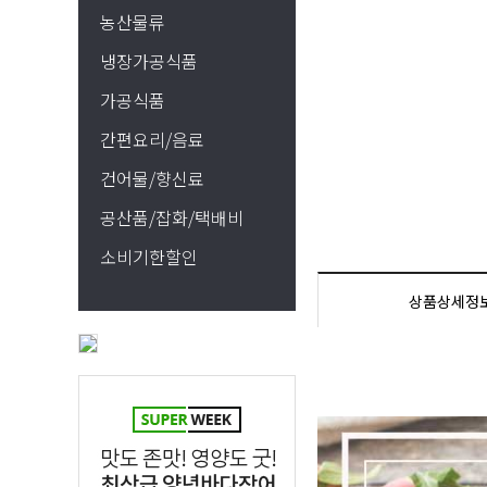
농산물류
냉장가공식품
가공식품
간편요리/음료
건어물/향신료
공산품/잡화/택배비
소비기한할인
상품상세정