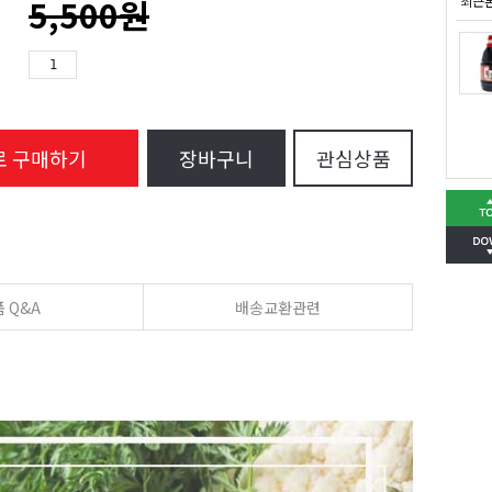
5,500원
최근
로 구매하기
장바구니
관심상품
 Q&A
배송교환관련