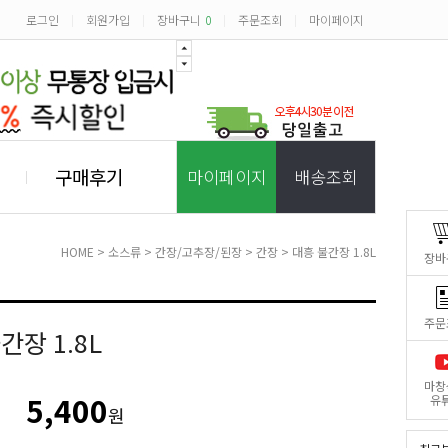
로그인
회원가입
장바구니
0
주문조회
마이페이지
|
|
|
|
구매후기
마이페이지
배송조회
HOME
>
소스류
>
간장/고추장/된장
>
간장
> 대흥 불간장 1.8L
장바
주문
간장 1.8L
마창
5,400
유
원