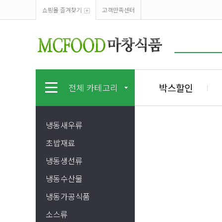
쇼핑몰 즐겨찾기
고객만족센터
박스할인
전체 카테고리
냉동새우류
초밥재료
냉동생선류
냉동수산물
냉동가공식품
소스류