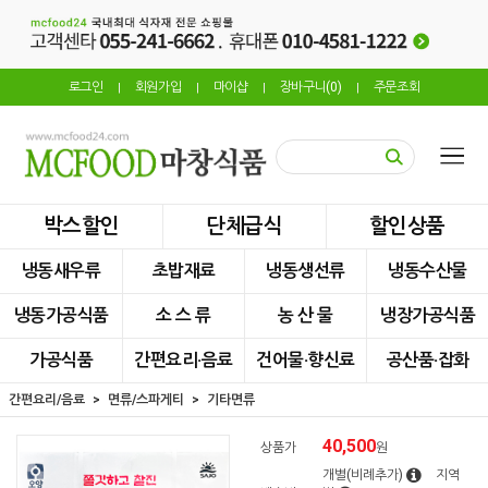
로그인
회원가입
마이샵
장바구니(
0
)
주문조회
|
|
|
|
박스할인
단체급식
할인상품
냉동새우류
초밥재료
냉동생선류
냉동수산물
냉동가공식품
소 스 류
농 산 물
냉장가공식품
가공식품
간편요리·음료
건어물·향신료
공산품·잡화
간편요리/음료
면류/스파게티
기타면류
40,500
상품가
원
개별(비례추가)
지역