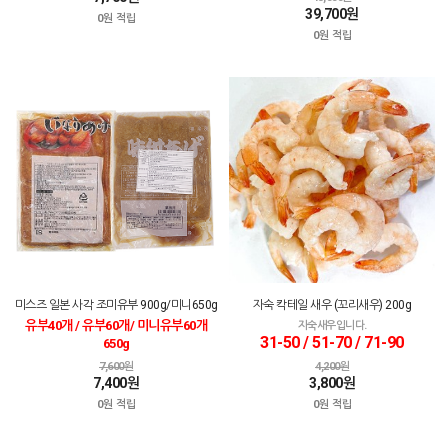
39,700원
0원 적립
0원 적립
미스즈 일본 사각 조미유부 900g/미니650g
자숙 칵테일 새우 (꼬리새우) 200g
유부40개 / 유부60개/ 미니유부60개
자숙새우입니다.
31-50 / 51-70 / 71-90
650g
7,600원
4,200원
7,400원
3,800원
0원 적립
0원 적립