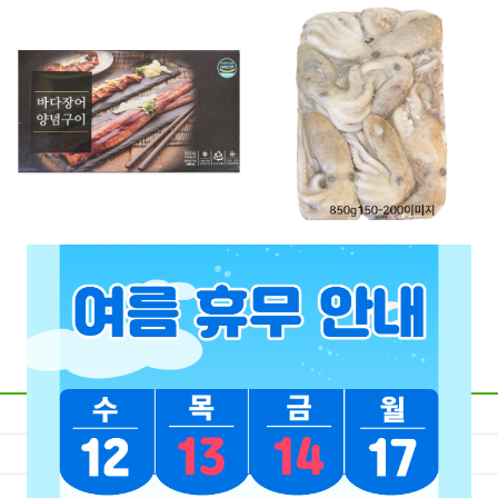
바다장어양념구이(해복)800g
냉동낙지 850g
3미 / 4미 / 6미 / 8미
16,500원
9,200원
0원 적립
0원 적립
회사정보
개인정보 처리방침
이용안내
이용약관
고객센터
PC 바로가기