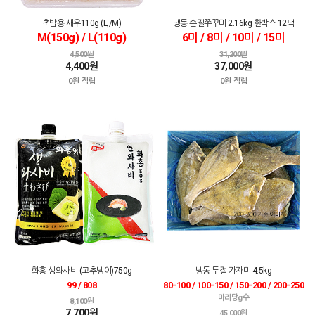
초밥용 새우110g (L,/M)
냉동 손질쭈꾸미 2.16kg 한박스 12팩
M(150g) / L(110g)
6미 / 8미 / 10미 / 15미
4,500원
31,200원
4,400원
37,000원
0원 적립
0원 적립
화홍 생와사비 (고추냉이)750g
냉동 두절 가자미 4.5kg
99 / 808
80-100 / 100-150 / 150-200 / 200-250
마리당g수
8,100원
7,700원
45,000원