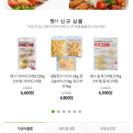
핫!! 신규 상품
지금 막 입고된 따끈따끈한 신규 제품들을 만나보세요!
랜시 가리비그라탱 220g
냉동망고 다이스1kg ,망
랜시 꽃게그라탱 270g
업소
(10개) 가리비그라탕
고슬라이스1kg, 망고하
(10개) 꽃게그라탕
프1kg
7,900원
7,900원
6,600원
6,900원
5,100원
4,800원
가공식품류
새우/꽃게류
냉동생선류