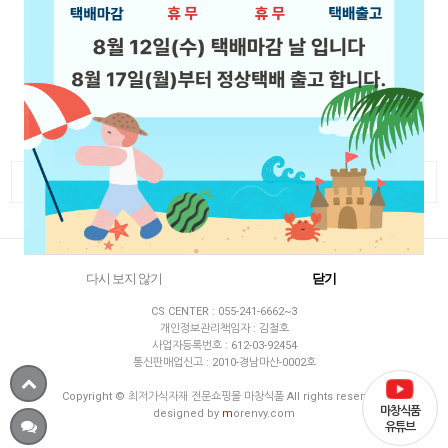
CS CENTER
BANK ACCOUNT
055-241-6662
우리 1002-634-121721
농협 301-0040-8186-21
010-4581-1222
국민 651401-04-279403
신한 110-300-315146
mcfood24@naver.com
MON-FRI 09:00 - 6:00
예금주 : 김철호
LUNCH 12:00 - 1:00
SAT.SUN.HOLIDAY OFF
COMPANY : 마창식품 / OWNER : 김철호
다시 보지 않기
닫기
ADDRESS : 경남 창원시 마산합포구 해안대로 382
CS CENTER : 055-241-6662~3
개인정보관리책임자 : 김철호
사업자등록번호 : 612-03-92454
통신판매업신고 : 2010-경남마산-0002호
Copyright © 최저가식자재 전문쇼핑몰 마창식품 All rights reserved.
마창식품
designed by
m
orenvy.com
유튜브