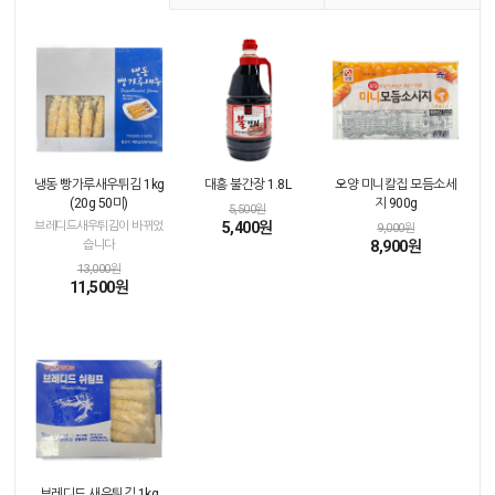
냉동 빵가루새우튀김 1kg
대흥 불간장 1.8L
오양 미니칼집 모듬소세
(20g 50미)
지 900g
5,500원
브레디드새우튀김이 바뀌었
5,400원
9,000원
습니다
8,900원
13,000원
11,500원
브레디드 새우튀김 1kg