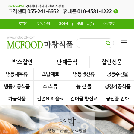
로그인
회원가입
마이샵
장바구니(
0
)
주문조회
|
|
|
|
박스할인
단체급식
할인상품
냉동새우류
초밥재료
냉동생선류
냉동수산물
냉동가공식품
소 스 류
농 산 물
냉장가공식품
가공식품
간편요리·음료
건어물·향신료
공산품·잡화