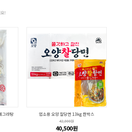
요!
꽃게그라탕
업소용 오양 찰당면 13kg 한박스
42,000원
40,500원