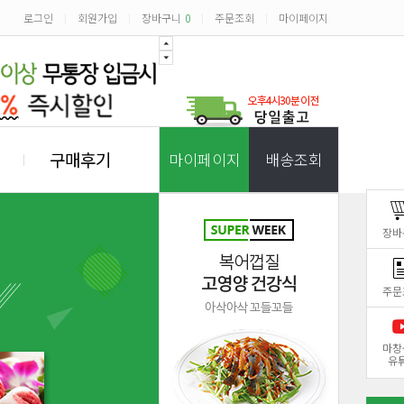
로그인
회원가입
장바구니
0
주문조회
마이페이지
|
|
|
|
구매후기
마이페이지
배송조회
장바
주문
마창
유