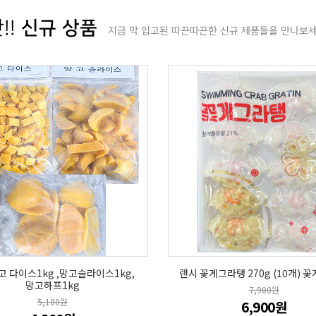
신규 상품
!!
지금 막 입고된 따끈따끈한 신규 제품들을 만나보세
 다이스1kg ,망고슬라이스1kg,
랜시 꽃게그라탱 270g (10개) 
망고하프1kg
7,900원
5,100원
6,900원