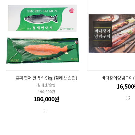
훈제연어 한박스 9kg (칠레산 송림)
바다장어양념구이(해
16,50
칠레산/송림
190,000원
186,000원