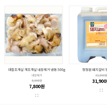
대합조개살 개조개살 내장제거 냉동 500g
청정원 돼지갈비 양
내장제거
33,000
31,90
8,000원
7,800원