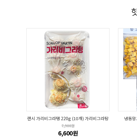
핫
랜시 가리비그라탱 220g (10개) 가리비그라탕
냉동망고
7,900원
6,600원