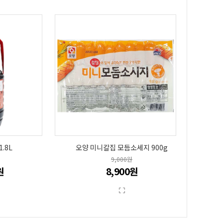
.8L
오양 미니칼집 모듬소세지 900g
9,000원
원
8,900원