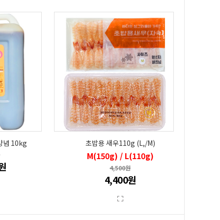
념 10kg
초밥용 새우110g (L,/M)
M(150g) / L(110g)
원
0원
4,500원
4,400원