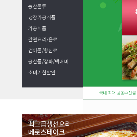
농산물류
냉장가공식품
가공식품
간편요리/음료
건어물/향신료
공산품/잡화/택배비
소비기한할인
국내 최대 냉동수산물