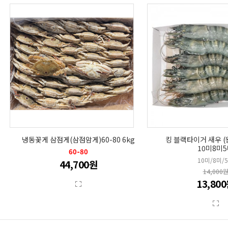
냉동꽃게 삼점게(삼점암게)60-80 6kg
킹 블랙타이거 새우 (왕
10미8미
60-80
10미/8미/
44,700원
14,000
13,80