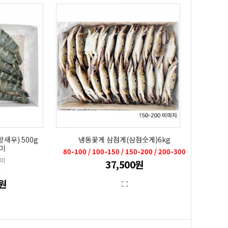
새우) 500g
냉동꽃게 삼점게(삼점숫게)6kg
5미
80-100 / 100-150 / 150-200 / 200-300
5미
37,500원
원
0원