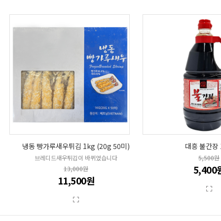
냉동 빵가루새우튀김 1kg (20g 50미)
대흥 불간장 1
브레디드새우튀김이 바뀌었습니다
5,500원
5,400
13,000원
11,500원