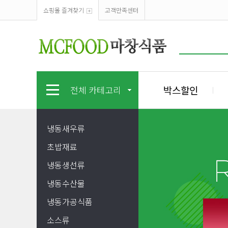
쇼핑몰 즐겨찾기
고객만족센터
박스할인
전체 카테고리
냉동새우류
초밥재료
냉동생선류
냉동수산물
냉동가공식품
소스류