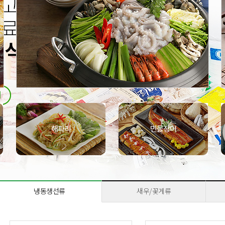
냉동생선류
새우/꽃게류