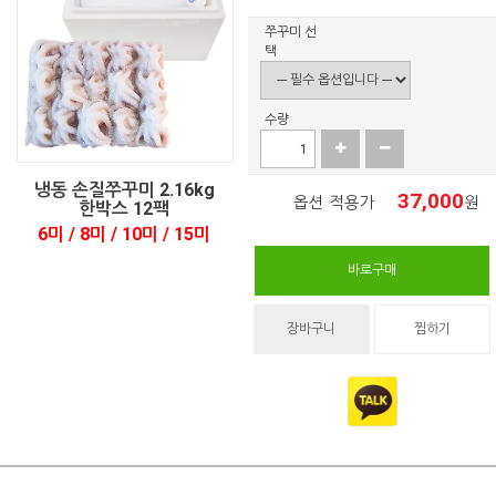
쭈꾸미 선
택
수량
냉동 손질쭈꾸미 2.16kg
37,000
옵션 적용가
원
한박스 12팩
6미 / 8미 / 10미 / 15미
바로구매
장바구니
찜하기