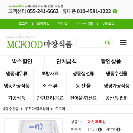
로그인
회원가입
마이샵
장바구니(
0
)
주문조회
|
|
|
|
박스할인
단체급식
할인상품
냉동새우류
초밥재료
냉동생선류
냉동수산물
냉동가공식품
소 스 류
농 산 물
냉장가공식품
가공식품
간편요리·음료
건어물·향신료
공산품·잡화
냉동수산물
쭈꾸미/갑오징어
쭈꾸미
37,000
상품가
원
배송비
(조건)
지역별