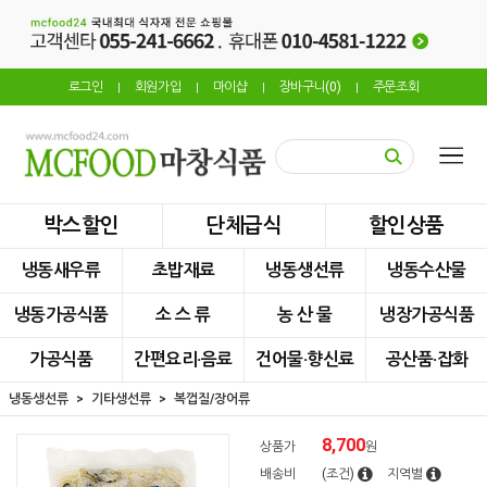
로그인
회원가입
마이샵
장바구니(
0
)
주문조회
|
|
|
|
박스할인
단체급식
할인상품
냉동새우류
초밥재료
냉동생선류
냉동수산물
냉동가공식품
소 스 류
농 산 물
냉장가공식품
가공식품
간편요리·음료
건어물·향신료
공산품·잡화
냉동생선류
기타생선류
복껍질/장어류
8,700
상품가
원
배송비
(조건)
지역별