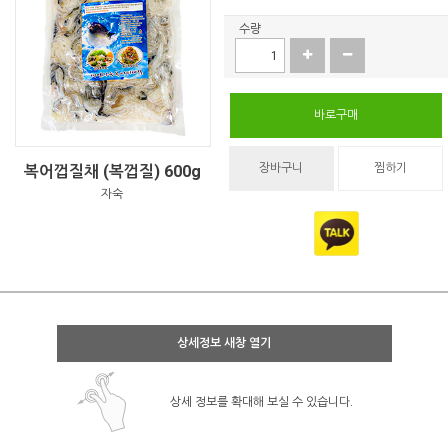
수량
바로구매
장바구니
찜하기
복어껍질채 (복껍질) 600g
자숙
상세정보 새창 열기
상세 정보를 확대해 보실 수 있습니다.