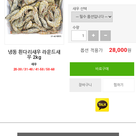
새우 선택
수량
28,000
옵션 적용가
원
냉동 흰다리새우 라운드새
우 2kg
새우
바로구매
20-30 / 31-40 / 41-50 / 50-60
장바구니
찜하기