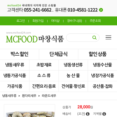
로그인
회원가입
마이샵
장바구니(
0
)
주문조회
|
|
|
|
박스할인
단체급식
할인상품
냉동새우류
초밥재료
냉동생선류
냉동수산물
냉동가공식품
소 스 류
농 산 물
냉장가공식품
가공식품
간편요리·음료
건어물·향신료
공산품·잡화
냉동새우류
흰다리새우
라운드새우
28,000
상품가
원
배송비
(조건)
지역별