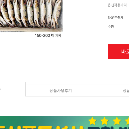
옵션적용가격
라운드꽃게
수량
바
보
상품사용후기
상품