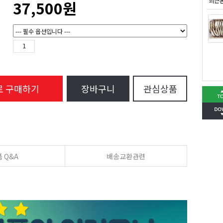
최근
37,500
원
로 구매하기
장바구니
관심상품
 Q&A
배송교환관련