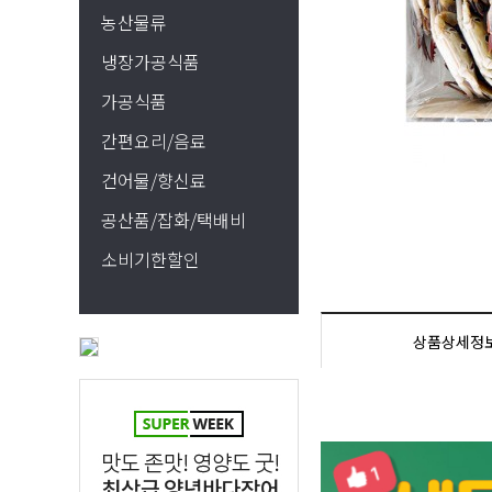
농산물류
냉장가공식품
가공식품
간편요리/음료
건어물/향신료
공산품/잡화/택배비
소비기한할인
상품상세정