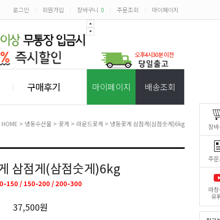
로그인
회원가입
장바구니
0
주문조회
마이페이지
|
|
|
|
구매후기
마이페이지
배송조회
HOME
>
냉동수산물
>
꽃게
>
라운드꽃게
> 냉동꽃게 삼점게(삼점숫게)6kg
장바
주문
게 삼점게(삼점숫게)6kg
0-150 / 150-200 / 200-300
마창
유
37,500원