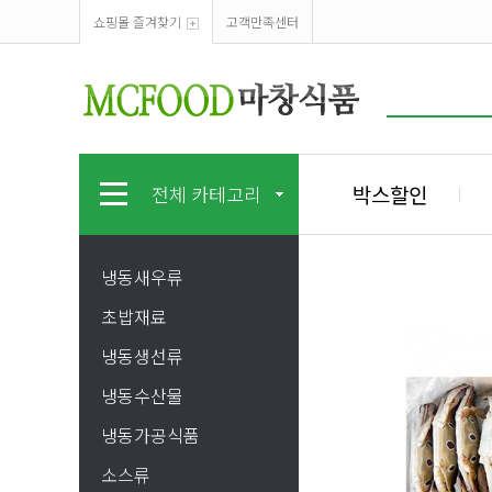
쇼핑몰 즐겨찾기
고객만족센터
박스할인
전체 카테고리
냉동새우류
초밥재료
냉동생선류
냉동수산물
냉동가공식품
소스류